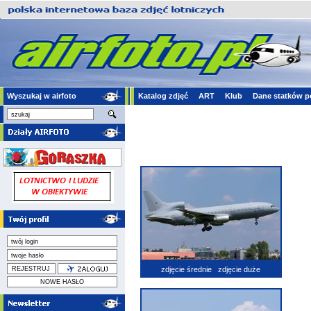
Wyszukaj w airfoto
Katalog zdjęć
ART
Klub
Dane statków p
zdjęcie średnie
zdjęcie duże