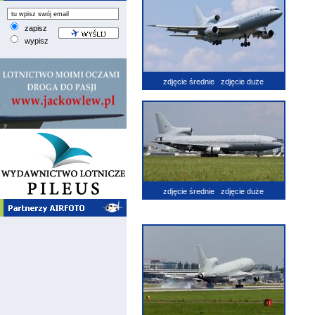
zapisz
wypisz
zdjęcie średnie
zdjęcie duże
zdjęcie średnie
zdjęcie duże