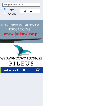
zapisz
wypisz