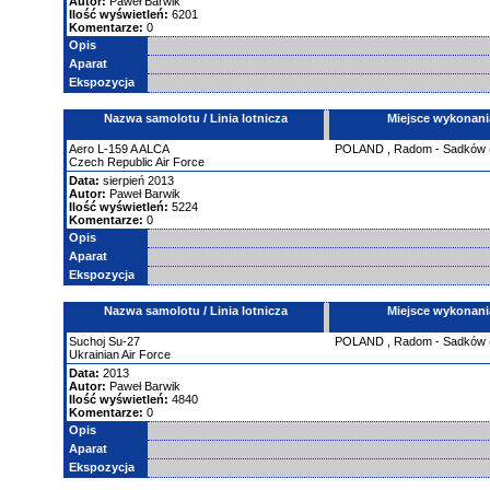
Autor:
Paweł Barwik
Ilość wyświetleń:
6201
Komentarze:
0
Opis
Aparat
Ekspozycja
Nazwa samolotu / Linia lotnicza
Miejsce wykonani
Aero
L-159
A ALCA
POLAND
,
Radom - Sadków
Czech Republic Air Force
Data:
sierpień 2013
Autor:
Paweł Barwik
Ilość wyświetleń:
5224
Komentarze:
0
Opis
Aparat
Ekspozycja
Nazwa samolotu / Linia lotnicza
Miejsce wykonani
Suchoj
Su-27
POLAND
,
Radom - Sadków
Ukrainian Air Force
Data:
2013
Autor:
Paweł Barwik
Ilość wyświetleń:
4840
Komentarze:
0
Opis
Aparat
Ekspozycja