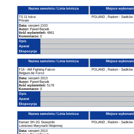
Nazwa samolotu / Linia lotnicza
Miejsce wykonani
TS
11 Iskra
POLAND
,
Radom - Sadków
Private
Data:
sierpień 2103
Autor:
Paweł Barwik
Ilość wyświetleń:
4861
Komentarze:
0
Opis
Aparat
Ekspozycja
Nazwa samolotu / Linia lotnicza
Miejsce wykonani
F16 - AM Fighting Falcon
POLAND
,
Radom - Sadków
Belgium Air Force
Data:
sierpień 2013
Autor:
Paweł Barwik
Ilość wyświetleń:
5178
Komentarze:
0
Opis
Aparat
Ekspozycja
Nazwa samolotu / Linia lotnicza
Miejsce wykonani
Kaman
SH-2G Seasprite
POLAND
,
Radom - Sadków
Lotnictwo Marynarki Wojennej
Data:
sierpień 2013