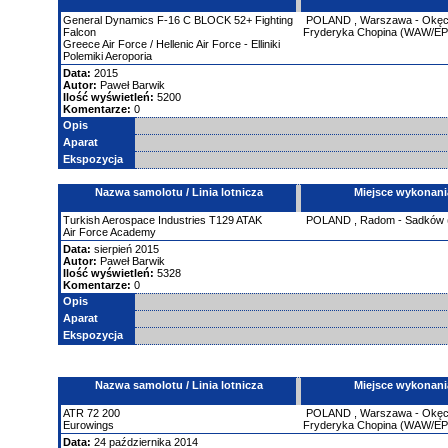
General Dynamics
F-16 C BLOCK 52+ Fighting
POLAND
,
Warszawa - Okęci
Falcon
Fryderyka Chopina (WAW/E
Greece Air Force / Hellenic Air Force - Elliniki
Polemiki Aeroporia
Data:
2015
Autor:
Paweł Barwik
Ilość wyświetleń:
5200
Komentarze:
0
Opis
Aparat
Ekspozycja
Nazwa samolotu / Linia lotnicza
Miejsce wykonani
Turkish Aerospace Industries
T129 ATAK
POLAND
,
Radom - Sadków
Air Force Academy
Data:
sierpień 2015
Autor:
Paweł Barwik
Ilość wyświetleń:
5328
Komentarze:
0
Opis
Aparat
Ekspozycja
Nazwa samolotu / Linia lotnicza
Miejsce wykonani
ATR
72
200
POLAND
,
Warszawa - Okęci
Eurowings
Fryderyka Chopina (WAW/E
Data:
24 października 2014