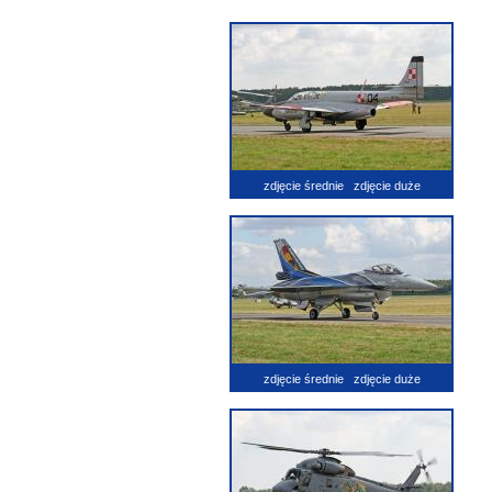
zdjęcie średnie
zdjęcie duże
zdjęcie średnie
zdjęcie duże