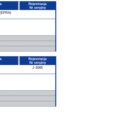
a
Rejestracja
Nr seryjny
 (EPRA)
a
Rejestracja
Nr seryjny
J-3085