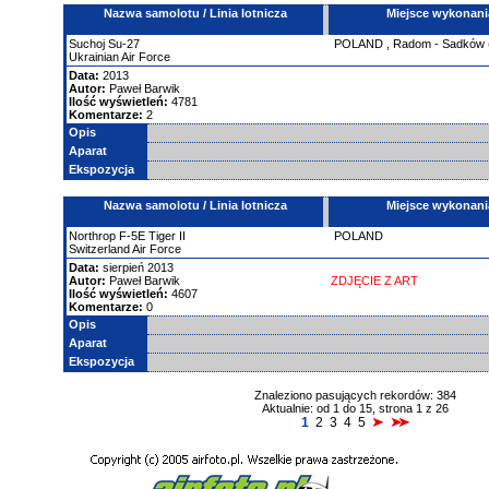
Nazwa samolotu / Linia lotnicza
Miejsce wykonani
Suchoj
Su-27
POLAND
,
Radom - Sadków
Ukrainian Air Force
Data:
2013
Autor:
Paweł Barwik
Ilość wyświetleń:
4781
Komentarze:
2
Opis
Aparat
Ekspozycja
Nazwa samolotu / Linia lotnicza
Miejsce wykonani
Northrop F-5E Tiger II
POLAND
Switzerland Air Force
Data:
sierpień 2013
Autor:
Paweł Barwik
ZDJĘCIE Z ART
Ilość wyświetleń:
4607
Komentarze:
0
Opis
Aparat
Ekspozycja
Znaleziono pasujących rekordów: 384
Aktualnie: od 1 do 15, strona 1 z 26
1
2
3
4
5