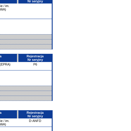
Nr seryjny
e / im.
PWA)
a
Rejestracja
Nr seryjny
 (EPRA)
P6
a
Rejestracja
Nr seryjny
e / im.
D-ANFD
PWA)