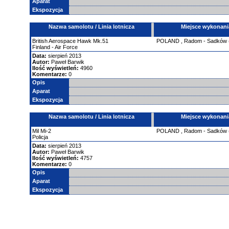
Aparat
Ekspozycja
Nazwa samolotu / Linia lotnicza
Miejsce wykonani
British Aerospace Hawk Mk.51
POLAND
,
Radom - Sadków
Finland - Air Force
Data:
sierpień 2013
Autor:
Paweł Barwik
Ilość wyświetleń:
4960
Komentarze:
0
Opis
Aparat
Ekspozycja
Nazwa samolotu / Linia lotnicza
Miejsce wykonani
Mil
Mi-2
POLAND
,
Radom - Sadków
Policja
Data:
sierpień 2013
Autor:
Paweł Barwik
Ilość wyświetleń:
4757
Komentarze:
0
Opis
Aparat
Ekspozycja