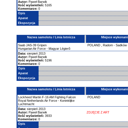
Autor:
Paweł Barwik
Ilość wyświetleń:
5165
Komentarze:
0
Opis
Aparat
Ekspozycja
Nazwa samolotu / Linia lotnicza
Miejsce wykonani
Saab
JAS-39 Gripen
POLAND
,
Radom - Sadków
Hungarian Air Force - Magyar Légierõ
Data:
sierpień 2013
Autor:
Paweł Barwik
Ilość wyświetleń:
5196
Komentarze:
0
Opis
Aparat
Ekspozycja
Nazwa samolotu / Linia lotnicza
Miejsce wykonani
Lockheed Martin
F-16 AM Fighting Falcon
POLAND
Royal Netherlands Air Force - Koninklijke
Luchtmacht
Data:
sierpień 2013
Autor:
Paweł Barwik
ZDJĘCIE Z ART
Ilość wyświetleń:
3933
Komentarze:
0
Opis