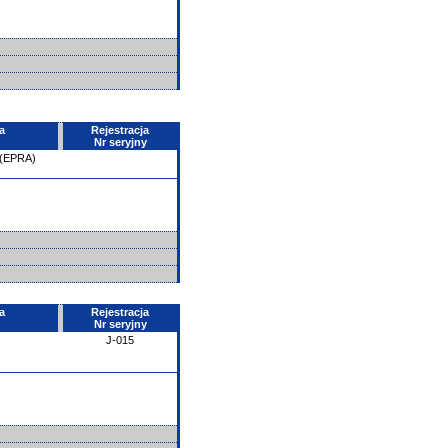
a
Rejestracja
Nr seryjny
 (EPRA)
a
Rejestracja
Nr seryjny
J-015