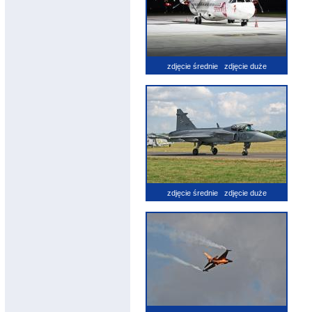
zdjęcie średnie
zdjęcie duże
zdjęcie średnie
zdjęcie duże