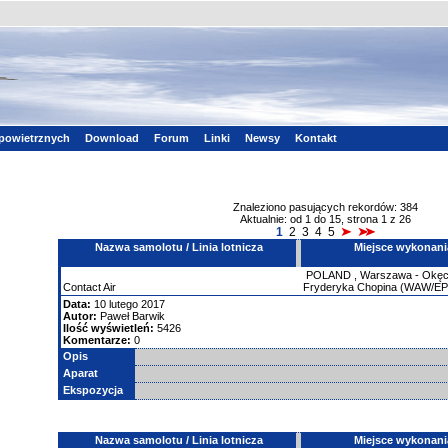
powietrznych
Download
Forum
Linki
Newsy
Kontakt
Znaleziono pasujących rekordów: 384
Aktualnie: od 1 do 15, strona 1 z 26
1
2
3
4
5
Nazwa samolotu / Linia lotnicza
Miejsce wykonani
POLAND
,
Warszawa - Okęci
Contact Air
Fryderyka Chopina (WAW/E
Data:
10 lutego 2017
Autor:
Paweł Barwik
Ilość wyświetleń:
5426
Komentarze:
0
Opis
Aparat
Ekspozycja
Nazwa samolotu / Linia lotnicza
Miejsce wykonani