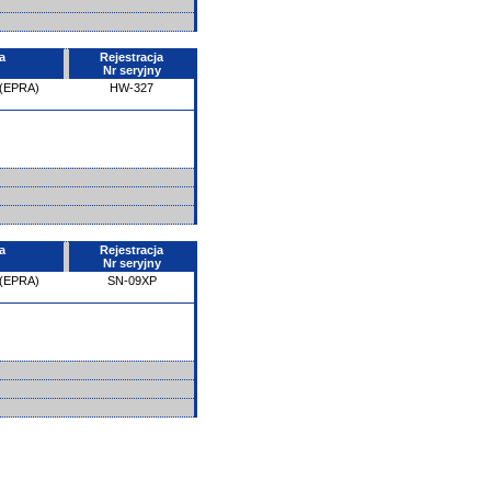
a
Rejestracja
Nr seryjny
 (EPRA)
HW-327
a
Rejestracja
Nr seryjny
 (EPRA)
SN-09XP