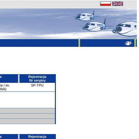
a
Rejestracja
Nr seryjny
e / im.
SP-TPU
PWA)
a
Rejestracja