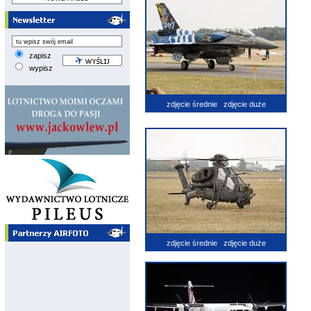
zapisz
wypisz
zdjęcie średnie
zdjęcie duże
zdjęcie średnie
zdjęcie duże