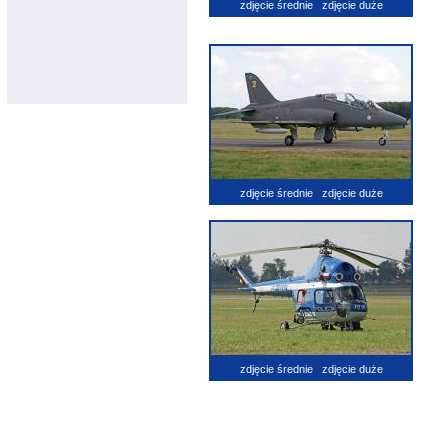
zdjęcie średnie
zdjęcie duże
zdjęcie średnie
zdjęcie duże
zdjęcie średnie
zdjęcie duże