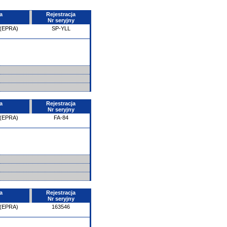
a
Rejestracja
Nr seryjny
 (EPRA)
SP-YLL
a
Rejestracja
Nr seryjny
 (EPRA)
FA-84
a
Rejestracja
Nr seryjny
 (EPRA)
163546