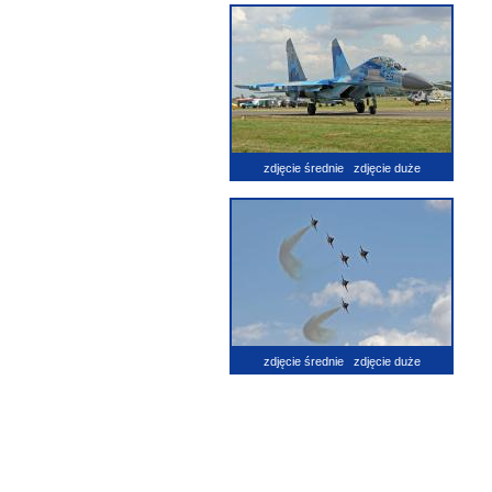
zdjęcie średnie
zdjęcie duże
zdjęcie średnie
zdjęcie duże