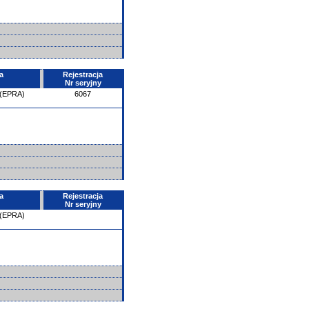
a
Rejestracja
Nr seryjny
 (EPRA)
6067
a
Rejestracja
Nr seryjny
 (EPRA)