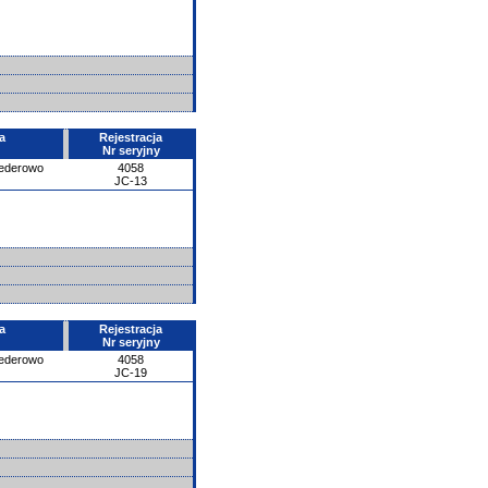
a
Rejestracja
Nr seryjny
ederowo
4058
JC-13
a
Rejestracja
Nr seryjny
ederowo
4058
JC-19