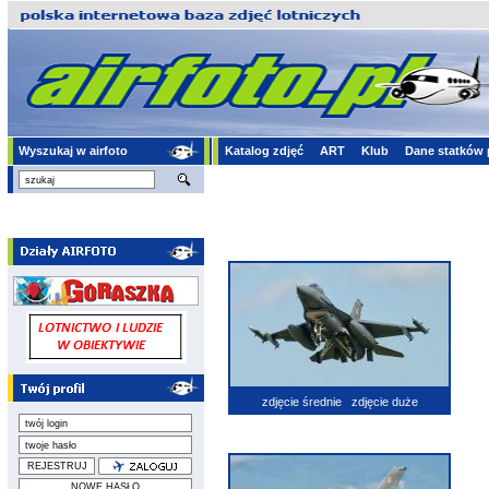
Wyszukaj w airfoto
Katalog zdjęć
ART
Klub
Dane statków 
zdjęcie średnie
zdjęcie duże