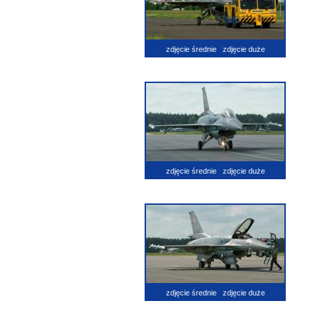
zdjęcie średnie
zdjęcie duże
zdjęcie średnie
zdjęcie duże
zdjęcie średnie
zdjęcie duże