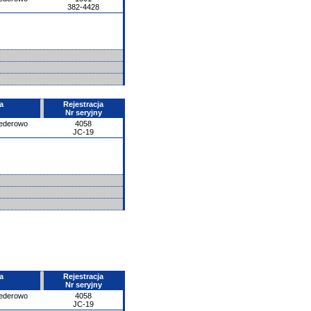
382-4428
a
Rejestracja
Nr seryjny
ederowo
4058
JC-19
a
Rejestracja
Nr seryjny
ederowo
4058
JC-19