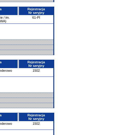
a
Rejestracja
Nr seryjny
e / im.
61-PI
PWA)
a
Rejestracja
Nr seryjny
ederowo
1502
a
Rejestracja
Nr seryjny
ederowo
1502