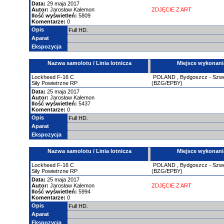
Data:
29 maja 2017
Autor:
Jarosław Kalemon
ZDJĘCIE Z ART
Ilość wyświetleń:
5809
Komentarze:
0
Opis
Full HD.
Aparat
Ekspozycja
Nazwa samolotu / Linia lotnicza
Miejsce wykonani
Lockheed
F-16
C
POLAND
,
Bydgoszcz - Szw
Siły Powietrzne RP
(BZG/EPBY)
Data:
25 maja 2017
Autor:
Jarosław Kalemon
Ilość wyświetleń:
5437
Komentarze:
0
Opis
Full HD.
Aparat
Ekspozycja
Nazwa samolotu / Linia lotnicza
Miejsce wykonani
Lockheed
F-16
C
POLAND
,
Bydgoszcz - Szw
Siły Powietrzne RP
(BZG/EPBY)
Data:
25 maja 2017
Autor:
Jarosław Kalemon
ZDJĘCIE Z ART
Ilość wyświetleń:
5994
Komentarze:
0
Opis
Full HD.
Aparat
Ekspozycja