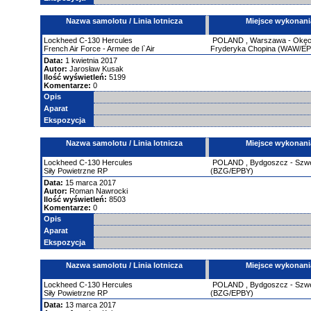
Nazwa samolotu / Linia lotnicza
Miejsce wykonani
Lockheed
C-130 Hercules
POLAND
,
Warszawa - Okęci
French Air Force - Armee de l`Air
Fryderyka Chopina (WAW/E
Data:
1 kwietnia 2017
Autor:
Jarosław Kusak
Ilość wyświetleń:
5199
Komentarze:
0
Opis
Aparat
Ekspozycja
Nazwa samolotu / Linia lotnicza
Miejsce wykonani
Lockheed
C-130 Hercules
POLAND
,
Bydgoszcz - Szw
Siły Powietrzne RP
(BZG/EPBY)
Data:
15 marca 2017
Autor:
Roman Nawrocki
Ilość wyświetleń:
8503
Komentarze:
0
Opis
Aparat
Ekspozycja
Nazwa samolotu / Linia lotnicza
Miejsce wykonani
Lockheed
C-130 Hercules
POLAND
,
Bydgoszcz - Szw
Siły Powietrzne RP
(BZG/EPBY)
Data:
13 marca 2017