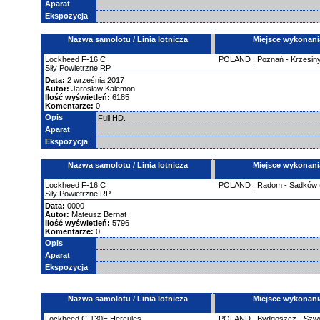
Aparat
Ekspozycja
Nazwa samolotu / Linia lotnicza
Miejsce wykonani
Lockheed
F-16
C
POLAND
,
Poznań - Krzesin
Siły Powietrzne RP
Data:
2 września 2017
Autor:
Jarosław Kalemon
Ilość wyświetleń:
6185
Komentarze:
0
Opis
Full HD.
Aparat
Ekspozycja
Nazwa samolotu / Linia lotnicza
Miejsce wykonani
Lockheed
F-16
C
POLAND
,
Radom - Sadków
Siły Powietrzne RP
Data:
0000
Autor:
Mateusz Bernat
Ilość wyświetleń:
5796
Komentarze:
0
Opis
Aparat
Ekspozycja
Nazwa samolotu / Linia lotnicza
Miejsce wykonani
Lockheed
C-130E Hercules
POLAND
,
Bydgoszcz - Szw