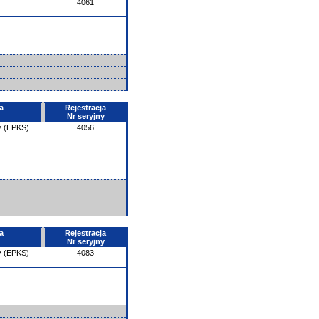
4061
a
Rejestracja
Nr seryjny
y (EPKS)
4056
a
Rejestracja
Nr seryjny
y (EPKS)
4083