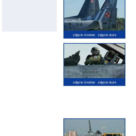
zdjęcie średnie
zdjęcie duże
zdjęcie średnie
zdjęcie duże