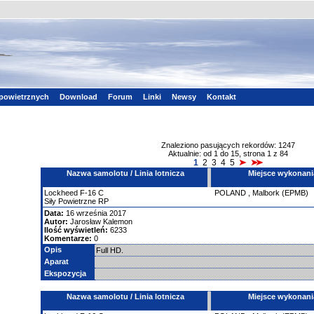
powietrznych
Download
Forum
Linki
Newsy
Kontakt
Znaleziono pasujących rekordów: 1247
Aktualnie: od 1 do 15, strona 1 z 84
1
2
3
4
5
Nazwa samolotu / Linia lotnicza
Miejsce wykonani
Lockheed
F-16
C
POLAND
,
Malbork (EPMB)
Siły Powietrzne RP
Data:
16 września 2017
Autor:
Jarosław Kalemon
Ilość wyświetleń:
6233
Komentarze:
0
Opis
Full HD.
Aparat
Ekspozycja
Nazwa samolotu / Linia lotnicza
Miejsce wykonani