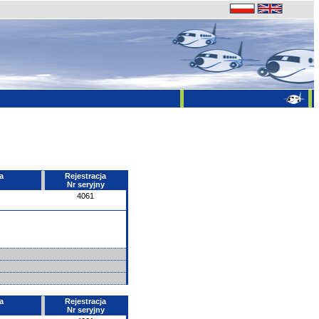
a
Rejestracja
Nr seryjny
4061
a
Rejestracja
Nr seryjny