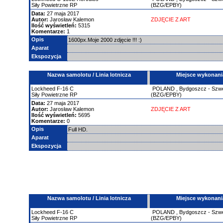
Siły Powietrzne RP
(BZG/EPBY)
Data:
27 maja 2017
Autor:
Jarosław Kalemon
ZDJĘCIE Z ART
Ilość wyświetleń:
5315
Komentarze:
1
Opis
1600px.Moje 2000 zdjęcie !!! :)
Aparat
Ekspozycja
Nazwa samolotu / Linia lotnicza
Miejsce wykonani
Lockheed
F-16
C
POLAND
,
Bydgoszcz - Szw
Siły Powietrzne RP
(BZG/EPBY)
Data:
27 maja 2017
Autor:
Jarosław Kalemon
ZDJĘCIE Z ART
Ilość wyświetleń:
5695
Komentarze:
0
Opis
Full HD.
Aparat
Ekspozycja
Nazwa samolotu / Linia lotnicza
Miejsce wykonani
Lockheed
F-16
C
POLAND
,
Bydgoszcz - Szw
Siły Powietrzne RP
(BZG/EPBY)