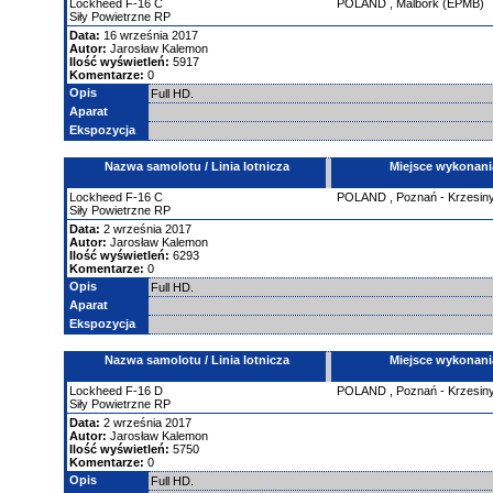
Lockheed
F-16
C
POLAND
,
Malbork (EPMB)
Siły Powietrzne RP
Data:
16 września 2017
Autor:
Jarosław Kalemon
Ilość wyświetleń:
5917
Komentarze:
0
Opis
Full HD.
Aparat
Ekspozycja
Nazwa samolotu / Linia lotnicza
Miejsce wykonani
Lockheed
F-16
C
POLAND
,
Poznań - Krzesin
Siły Powietrzne RP
Data:
2 września 2017
Autor:
Jarosław Kalemon
Ilość wyświetleń:
6293
Komentarze:
0
Opis
Full HD.
Aparat
Ekspozycja
Nazwa samolotu / Linia lotnicza
Miejsce wykonani
Lockheed
F-16
D
POLAND
,
Poznań - Krzesin
Siły Powietrzne RP
Data:
2 września 2017
Autor:
Jarosław Kalemon
Ilość wyświetleń:
5750
Komentarze:
0
Opis
Full HD.