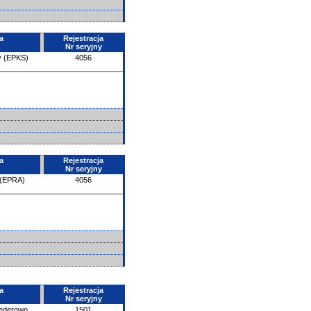
a
Rejestracja
Nr seryjny
y (EPKS)
4056
a
Rejestracja
Nr seryjny
 (EPRA)
4056
a
Rejestracja
Nr seryjny
ederowo
1501