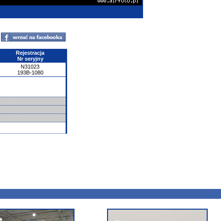
Rejestracja
Nr seryjny
N31023
193B-1080