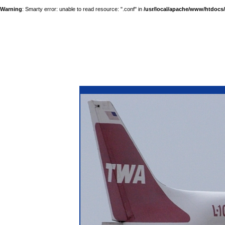
Warning
: Smarty error: unable to read resource: ".conf" in
/usr/local/apache/www/htdocs/a