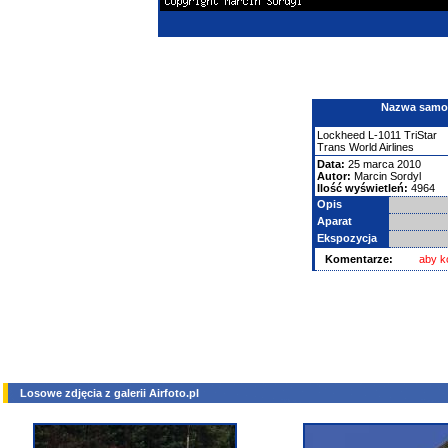
Nazwa samolo
Lockheed
L-1011 TriStar
Trans World Airlines
Data:
25 marca 2010
Autor:
Marcin Sordyl
Ilość wyświetleń:
4964
Opis
Aparat
Ekspozycja
Komentarze:
aby k
Losowe zdjęcia z galerii Airfoto.pl