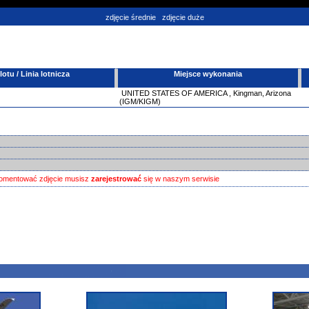
zdjęcie średnie
zdjęcie duże
tu / Linia lotnicza
Miejsce wykonania
UNITED STATES OF AMERICA
,
Kingman, Arizona
(IGM/KIGM)
omentować zdjęcie musisz
zarejestrować
się w naszym serwisie