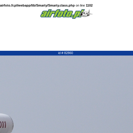
irfoto.fr.pl/webapp/lib/Smarty/Smarty.class.php
on line
1102
id # 82860