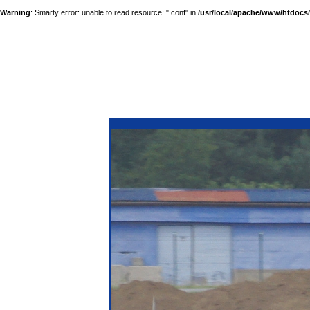
Warning
: Smarty error: unable to read resource: ".conf" in
/usr/local/apache/www/htdocs/a