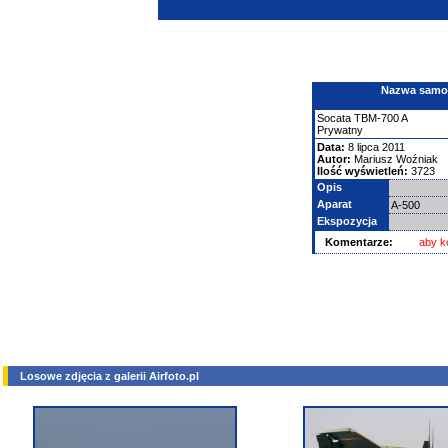
Nazwa samolo
Socata
TBM-700
A
Prywatny
Data:
8 lipca 2011
Autor:
Mariusz Woźniak
Ilość wyświetleń:
3723
Opis
Aparat
A-500
Ekspozycja
Komentarze:
aby k
Losowe zdjęcia z galerii Airfoto.pl