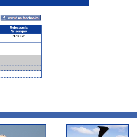
Rejestracja
Nr seryjny
N700SY