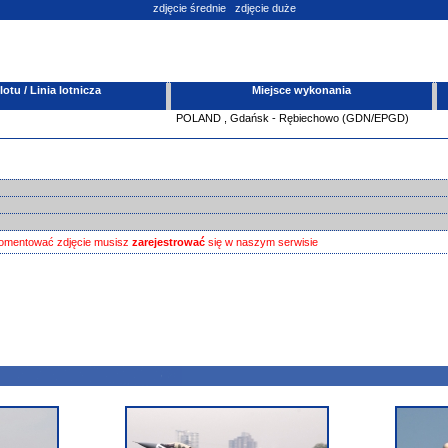
zdjęcie średnie
zdjęcie duże
tu / Linia lotnicza
Miejsce wykonania
POLAND
,
Gdańsk - Rębiechowo (GDN/EPGD)
omentować zdjęcie musisz
zarejestrować
się w naszym serwisie