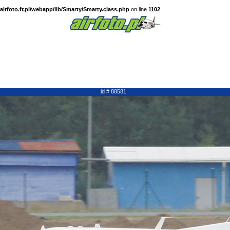
irfoto.fr.pl/webapp/lib/Smarty/Smarty.class.php
on line
1102
id # 88581