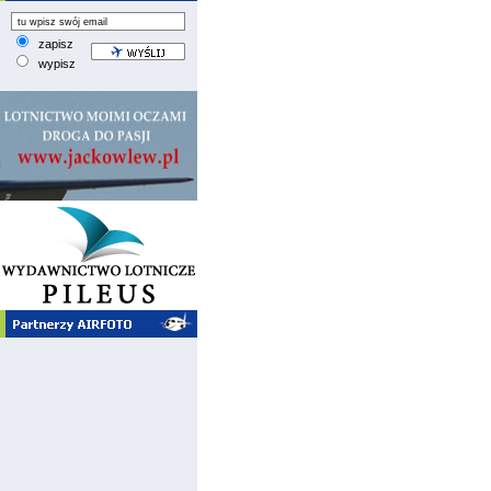
zapisz
wypisz