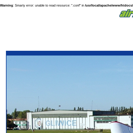
Warning
: Smarty error: unable to read resource: ".conf" in
/usr/local/apache/www/htdocs/a