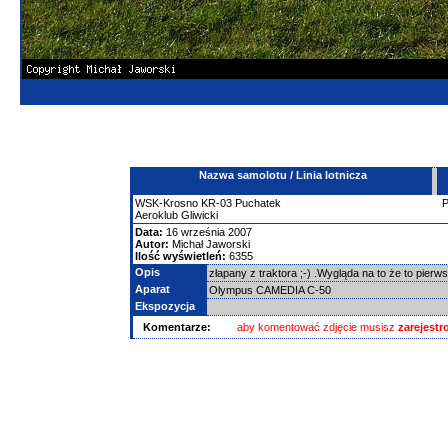
Nazwa samolotu / Linia lotnicza
WSK-Krosno
KR-03 Puchatek
Aeroklub Gliwicki
Data:
16 września 2007
Autor:
Michał Jaworski
Ilość wyświetleń:
6355
Opis
złapany z traktora ;-) .Wygląda na to że to pier
Aparat
Olympus CAMEDIA C-50
Ekspozycja
Komentarze:
aby komentować zdjęcie musisz
zarejest