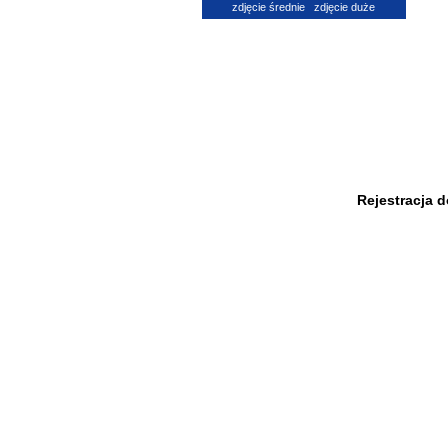
zdjęcie średnie
zdjęcie duże
Rejestracja 