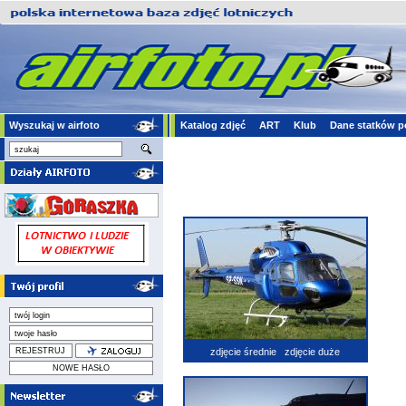
Wyszukaj w airfoto
Katalog zdjęć
ART
Klub
Dane statków p
zdjęcie średnie
zdjęcie duże