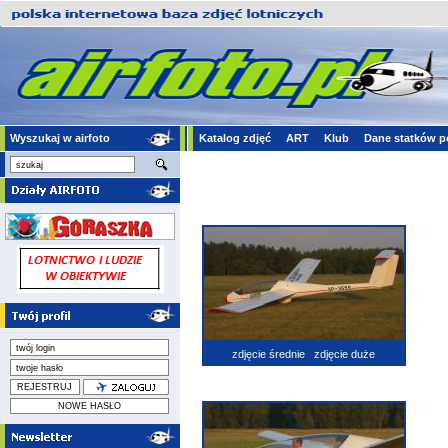
Wyszukaj w airfoto
Katalog zdjęć
ART
Klub
Dane statków p
zdjęcie średnie
zdjęcie duże