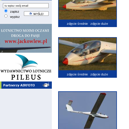
zapisz
wypisz
zdjęcie średnie
zdjęcie duże
zdjęcie średnie
zdjęcie duże