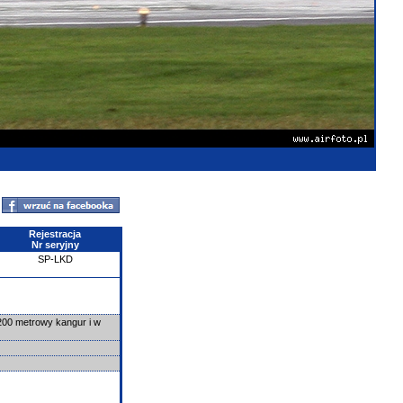
Rejestracja
Nr seryjny
SP-LKD
200 metrowy kangur i w