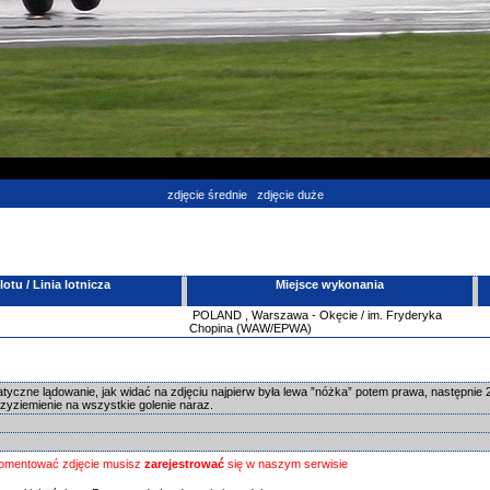
zdjęcie średnie
zdjęcie duże
tu / Linia lotnicza
Miejsce wykonania
POLAND
,
Warszawa - Okęcie / im. Fryderyka
Chopina (WAW/EPWA)
yczne lądowanie, jak widać na zdjęciu najpierw była lewa ”nóżka” potem prawa, następnie 
zyziemienie na wszystkie golenie naraz.
omentować zdjęcie musisz
zarejestrować
się w naszym serwisie