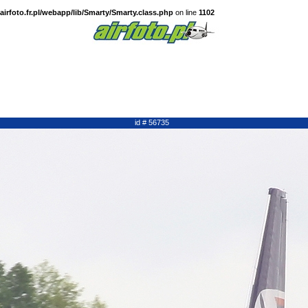
irfoto.fr.pl/webapp/lib/Smarty/Smarty.class.php
on line
1102
id # 56735