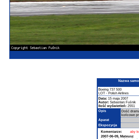
Nazwa samolo
Boeing
737
500
LOT - Polish Airlines
Data:
15 maja 2007
Autor:
Sebastian Fuśnik
Ilość wyświetleń:
2551
Opis
Dość dramat
końcowe pr
Aparat
Ekspozycja
Komentarze:
aby k
2007-06-09,
Mateusz