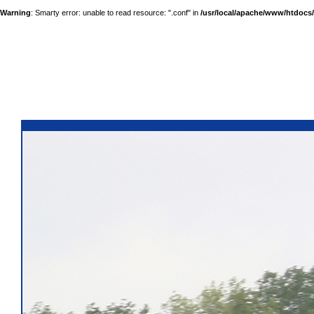
Warning
: Smarty error: unable to read resource: ".conf" in
/usr/local/apache/www/htdocs/a