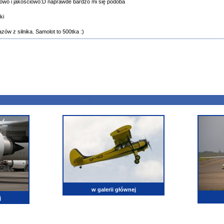
rowo i jakościowo:D naprawde bardzo mi się podoba
ki
zów z silnika. Samolot to 500tka :)
w galerii głównej
j