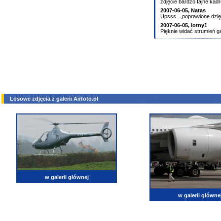
zdjęcie bardzo fajne kad
2007-06-05,
Natas
Upsss.. ,poprawione dzię
2007-06-05,
lotny1
Pięknie widać strumień ga
Losowe zdjęcia z galerii Airfoto.pl
w galerii głównej
w galerii główne