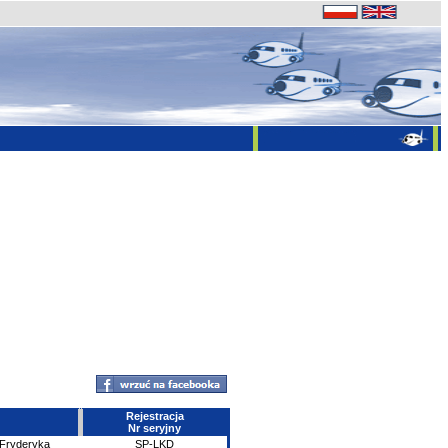
Rejestracja
Nr seryjny
 Fryderyka
SP-LKD