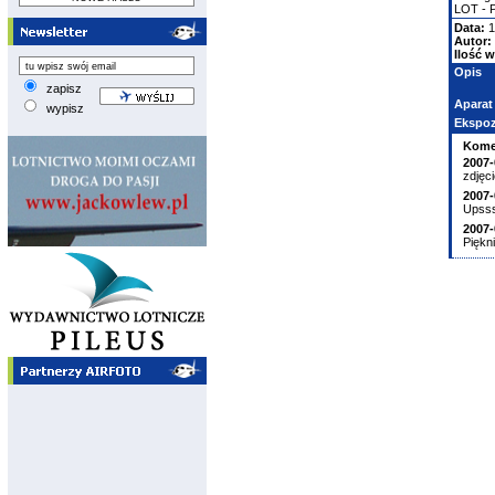
LOT - Po
Data:
1
Autor:
Ilość w
Opis
zapisz
Aparat
wypisz
Ekspoz
Kome
2007-
zdjęc
2007-
Upsss
2007-
Piękni