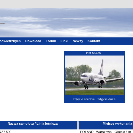
powietrznych
Download
Forum
Linki
Newsy
Kontakt
id # 56735
zdjęcie średnie
zdjęcie duże
Nazwa samolotu / Linia lotnicza
Miejsce wykonania
737
500
POLAND
,
Warszawa - Okęcie / im.