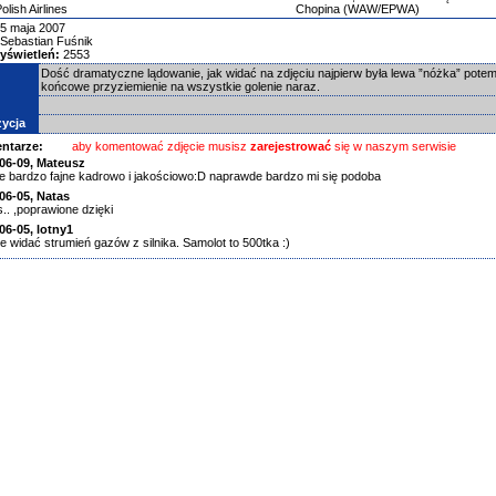
lish Airlines
Chopina (WAW/EPWA)
5 maja 2007
Sebastian Fuśnik
yświetleń:
2553
Dość dramatyczne lądowanie, jak widać na zdjęciu najpierw była lewa ”nóżka” pote
końcowe przyziemienie na wszystkie golenie naraz.
ycja
ntarze:
aby komentować zdjęcie musisz
zarejestrować
się w naszym serwisie
06-09,
Mateusz
ie bardzo fajne kadrowo i jakościowo:D naprawde bardzo mi się podoba
06-05,
Natas
.. ,poprawione dzięki
06-05,
lotny1
e widać strumień gazów z silnika. Samolot to 500tka :)