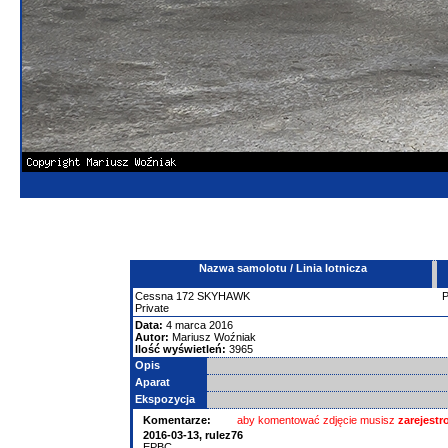
Nazwa samolotu / Linia lotnicza
Cessna
172 SKYHAWK
Private
Data:
4 marca 2016
Autor:
Mariusz Woźniak
Ilość wyświetleń:
3965
Opis
Aparat
Ekspozycja
Komentarze:
aby komentować zdjęcie musisz
zarejest
2016-03-13,
rulez76
EPBC