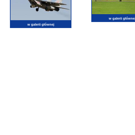
w galerii główne
w galerii głównej
lotnictwo, zdjęcia lotnicze, fotografia, pasja, lotnisko, klub miłoników lotnictwa, balony, samol