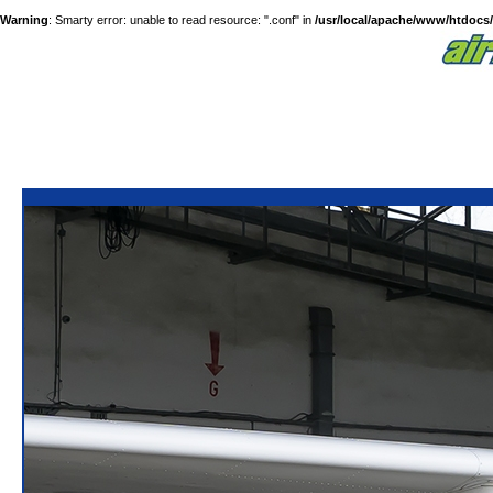
Warning
: Smarty error: unable to read resource: ".conf" in
/usr/local/apache/www/htdocs/a