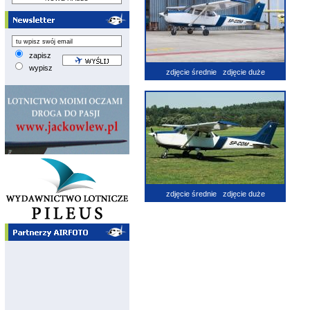
zapisz
wypisz
zdjęcie średnie
zdjęcie duże
zdjęcie średnie
zdjęcie duże