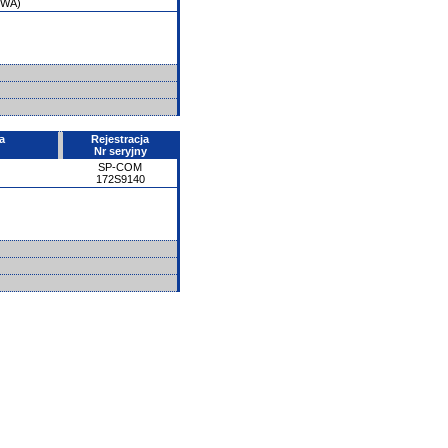
PWA)
a
Rejestracja
Nr seryjny
SP-COM
172S9140