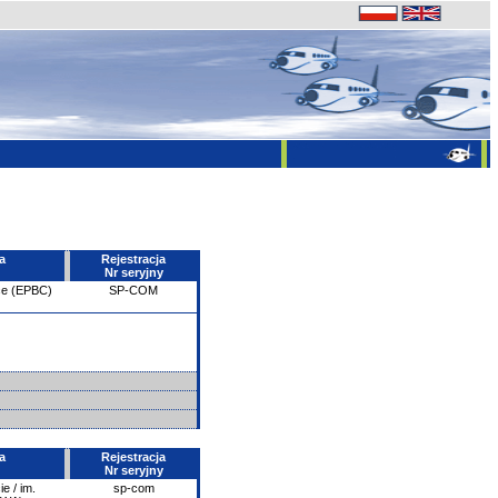
a
Rejestracja
Nr seryjny
ce (EPBC)
SP-COM
a
Rejestracja
Nr seryjny
e / im.
sp-com