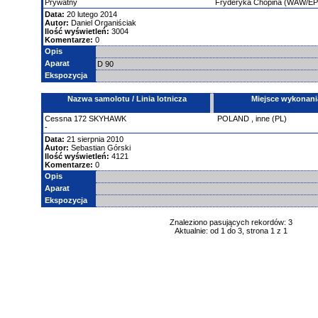
Prywatny
Fryderyka Chopina (WAW/E
Data:
20 lutego 2014
Autor:
Daniel Organiściak
Ilość wyświetleń:
3004
Komentarze:
0
Opis
Aparat
D 90
Ekspozycja
Nazwa samolotu / Linia lotnicza
Miejsce wykonani
Cessna
172 SKYHAWK
POLAND
,
inne (PL)
-
Data:
21 sierpnia 2010
Autor:
Sebastian Górski
Ilość wyświetleń:
4121
Komentarze:
0
Opis
Aparat
Ekspozycja
Znaleziono pasujących rekordów: 3
Aktualnie: od 1 do 3, strona 1 z 1