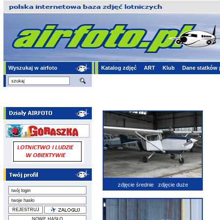
Wyszukaj w airfoto
Katalog zdjęć
ART
Klub
Dane statków 
zdjęcie średnie
zdjęcie duże