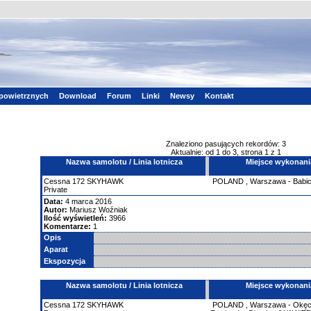
powietrznych
Download
Forum
Linki
Newsy
Kontakt
Znaleziono pasujących rekordów: 3
Aktualnie: od 1 do 3, strona 1 z 1
Nazwa samolotu / Linia lotnicza
Miejsce wykonani
Cessna
172 SKYHAWK
POLAND
,
Warszawa - Babi
Private
Data:
4 marca 2016
Autor:
Mariusz Woźniak
Ilość wyświetleń:
3966
Komentarze:
1
Opis
Aparat
Ekspozycja
Nazwa samolotu / Linia lotnicza
Miejsce wykonani
Cessna
172 SKYHAWK
POLAND
,
Warszawa - Okęci