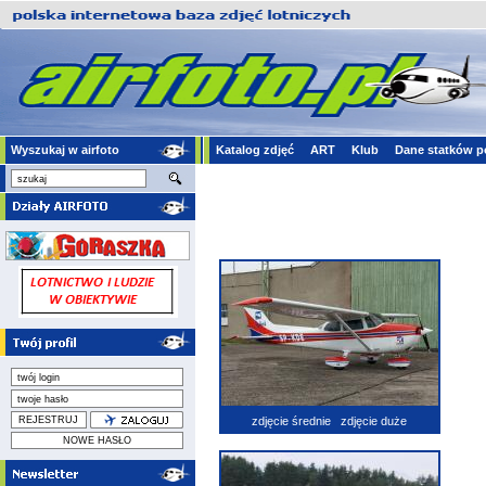
Wyszukaj w airfoto
Katalog zdjęć
ART
Klub
Dane statków p
zdjęcie średnie
zdjęcie duże