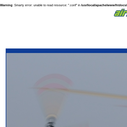
Warning
: Smarty error: unable to read resource: ".conf" in
/usr/local/apache/www/htdocs/a