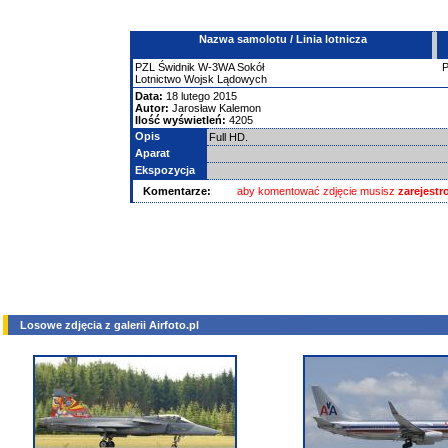
Nazwa samolotu / Linia lotnicza
PZL Świdnik
W-3WA Sokół
Lotnictwo Wojsk Lądowych
Data:
18 lutego 2015
Autor:
Jarosław Kalemon
Ilość wyświetleń:
4205
Opis
Full HD.
Aparat
Ekspozycja
Komentarze:
aby komentować zdjęcie musisz
zarejest
Losowe zdjęcia z galerii Airfoto.pl