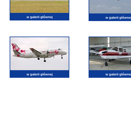
w galerii głównej
w galerii główne
w galerii głównej
w galerii główne
lotnictwo, zdjęcia lotnicze, fotografia, pasja, lotnisko, klub miłoników lotnictwa, balony, samol