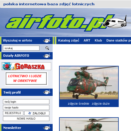
Wyszukaj w airfoto
Katalog zdjęć
ART
Klub
Dane statków p
zdjęcie średnie
zdjęcie duże