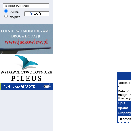
zapisz
wypisz
Robinso
-
Data:
7 
Autor:
P
Ilość wy
Opis
Aparat
Ekspozy
Komen