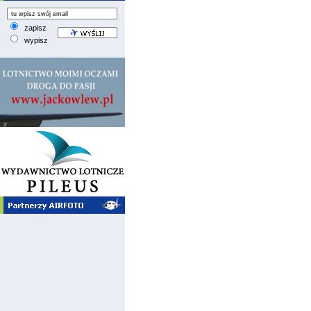
zapisz
wypisz