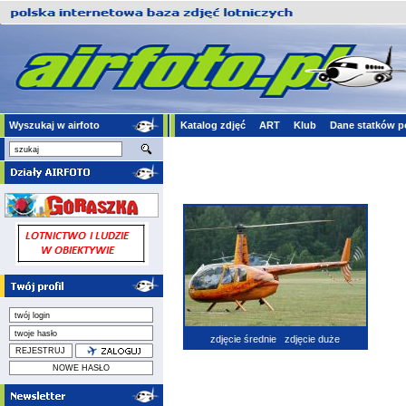
Wyszukaj w airfoto
Katalog zdjęć
ART
Klub
Dane statków p
zdjęcie średnie
zdjęcie duże