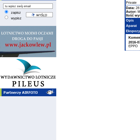
Private
Data:
28
Autor:
M
zapisz
Ilość wy
wypisz
Opis
Aparat
Ekspozy
Komen
2016-0
EPPO