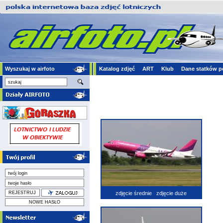
Wyszukaj w airfoto
Katalog zdjęć
ART
Klub
Dane statków p
zdjęcie średnie
zdjęcie duże