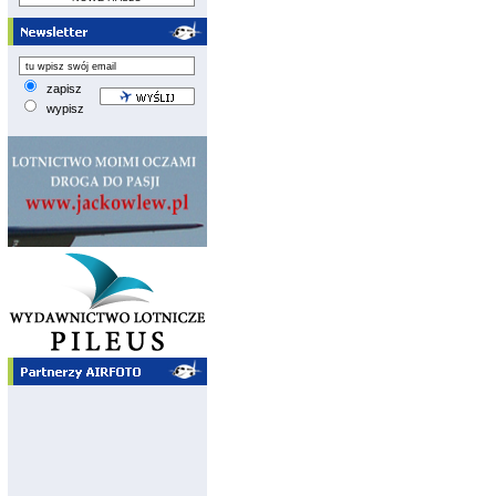
zapisz
wypisz