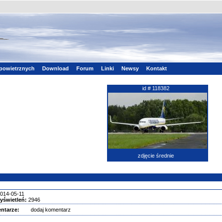
powietrznych
Download
Forum
Linki
Newsy
Kontakt
id # 118382
zdjęcie średnie
014-05-11
yświetleń:
2946
ntarze:
dodaj komentarz