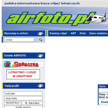
Wyszukaj w airfoto
Katalog zdjęć
ART
Klub
Dane statków 
Opis:
Data:
2
Ilość w
Kome