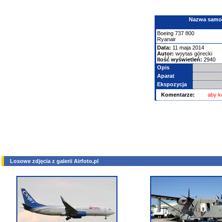
Nazwa samolo
Boeing
737
800
Ryanair
Data:
11 maja 2014
Autor:
woytas górecki
Ilość wyświetleń:
2940
Opis
Aparat
Ekspozycja
Komentarze:
aby k
Losowe zdjęcia z galerii Airfoto.pl