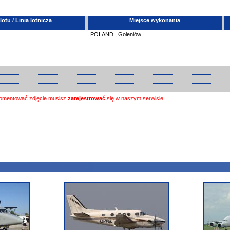
tu / Linia lotnicza
Miejsce wykonania
POLAND
,
Goleniów
omentować zdjęcie musisz
zarejestrować
się w naszym serwisie