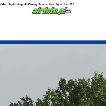
irfoto.fr.pl/webapp/lib/Smarty/Smarty.class.php
on line
1102