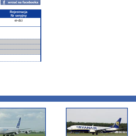
Rejestracja
Nr seryjny
ei-dci