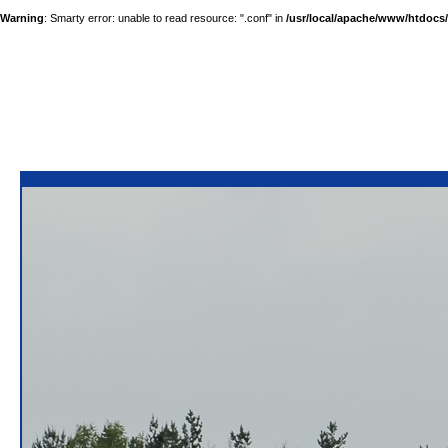
Warning
: Smarty error: unable to read resource: ".conf" in
/usr/local/apache/www/htdocs/a