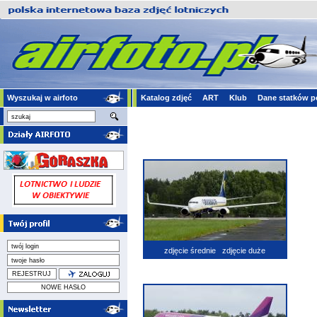
Wyszukaj w airfoto
Katalog zdjęć
ART
Klub
Dane statków p
zdjęcie średnie
zdjęcie duże