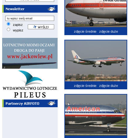
zapisz
wypisz
zdjęcie średnie
zdjęcie duże
zdjęcie średnie
zdjęcie duże