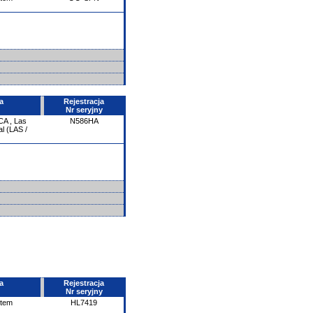
a
Rejestracja
Nr seryjny
CA
,
Las
N586HA
l (LAS /
a
Rejestracja
Nr seryjny
ntem
HL7419