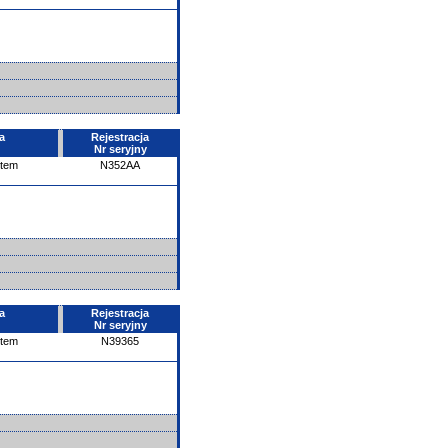
a
Rejestracja
Nr seryjny
ntem
N352AA
a
Rejestracja
Nr seryjny
ntem
N39365