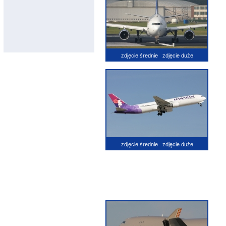
zdjęcie średnie
zdjęcie duże
zdjęcie średnie
zdjęcie duże