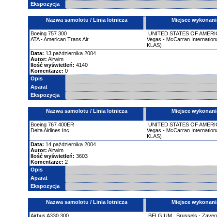
Ekspozycja
Nazwa samolotu / Linia lotnicza
Miejsce wykonani
Boeing
757
300
UNITED STATES OF AMERI
ATA - American Trans Air
Vegas - McCarran Internationa
KLAS)
Data:
13 października 2004
Autor:
Airwim
Ilość wyświetleń:
4140
Komentarze:
0
Opis
Aparat
Ekspozycja
Nazwa samolotu / Linia lotnicza
Miejsce wykonani
Boeing
767
400ER
UNITED STATES OF AMERI
Delta Airlines Inc.
Vegas - McCarran Internationa
KLAS)
Data:
14 października 2004
Autor:
Airwim
Ilość wyświetleń:
3603
Komentarze:
2
Opis
Aparat
Ekspozycja
Nazwa samolotu / Linia lotnicza
Miejsce wykonani
Airbus
A330
300
BELGIUM
,
Brussels - Zave