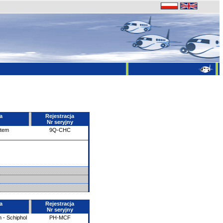
a
Rejestracja
Nr seryjny
ntem
9Q-CHC
a
Rejestracja
Nr seryjny
 - Schiphol
PH-MCF