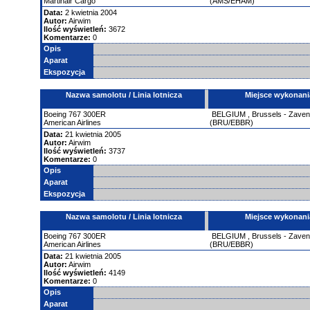
Martinair Cargo
(AMS/EHAM)
Data:
2 kwietnia 2004
Autor:
Airwim
Ilość wyświetleń:
3672
Komentarze:
0
Opis
Aparat
Ekspozycja
Nazwa samolotu / Linia lotnicza
Miejsce wykonani
Boeing
767
300ER
BELGIUM
,
Brussels - Zave
American Airlines
(BRU/EBBR)
Data:
21 kwietnia 2005
Autor:
Airwim
Ilość wyświetleń:
3737
Komentarze:
0
Opis
Aparat
Ekspozycja
Nazwa samolotu / Linia lotnicza
Miejsce wykonani
Boeing
767
300ER
BELGIUM
,
Brussels - Zave
American Airlines
(BRU/EBBR)
Data:
21 kwietnia 2005
Autor:
Airwim
Ilość wyświetleń:
4149
Komentarze:
0
Opis
Aparat