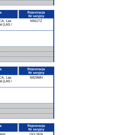
a
Rejestracja
Nr seryjny
CA
,
Las
N561TZ
l (LAS /
a
Rejestracja
Nr seryjny
CA
,
Las
N829MH
l (LAS /
a
Rejestracja
Nr seryjny
ntem
OO-SFN