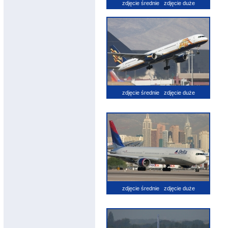
zdjęcie średnie
zdjęcie duże
zdjęcie średnie
zdjęcie duże
zdjęcie średnie
zdjęcie duże