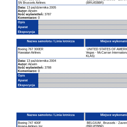
SN Brussels Airlines
(BRU/EBBR)
Data:
13 października 2005
Autor:
Airwim
Ilość wyświetleń:
3787
Komentarze:
0
Opis
Aparat
Ekspozycja
Nazwa samolotu / Linia lotnicza
Miejsce wykonani
Boeing
767
300ER
UNITED STATES OF AMERI
Hawaiian Airlines
Vegas - McCarran Internationa
KLAS)
Data:
13 października 2004
Autor:
Airwim
Ilość wyświetleń:
3788
Komentarze:
0
Opis
Aparat
Ekspozycja
Nazwa samolotu / Linia lotnicza
Miejsce wykonani
Boeing
747
400F
BELGIUM
,
Brussels - Zave
Asiana Airlines Inc.
(BRU/EBBR)