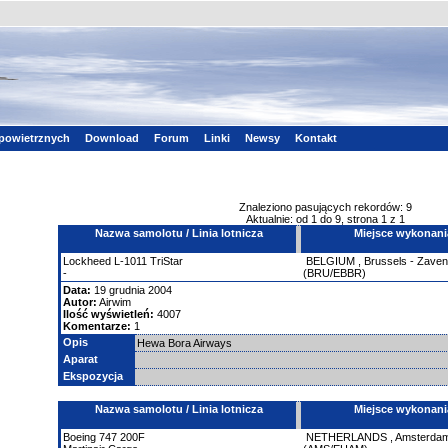
powietrznych
Download
Forum
Linki
Newsy
Kontakt
Znaleziono pasujących rekordów: 9
Aktualnie: od 1 do 9, strona 1 z 1
Nazwa samolotu / Linia lotnicza
Miejsce wykonani
Lockheed
L-1011 TriStar
BELGIUM
,
Brussels - Zave
-
(BRU/EBBR)
Data:
19 grudnia 2004
Autor:
Airwim
Ilość wyświetleń:
4007
Komentarze:
1
Opis
Hewa Bora Airways
Aparat
Ekspozycja
Nazwa samolotu / Linia lotnicza
Miejsce wykonani
Boeing
747
200F
NETHERLANDS
,
Amsterdam