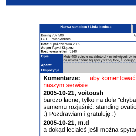
Nazwa samolotu / Linia lotnicza
Boeing
737
500
LOT - Polish Airlines
Data:
9 października 2005
Autor:
Paweł Kleszcz
Ilość wyświetleń:
3140
Opis
Moje 400 zdjęcie na airfoto.pl - mniej więcej ro
na umieszczenie tej specyficznej fotki, sugerując 
Aparat
Ekspozycja
Komentarze:
aby komentować 
naszym serwisie
2005-10-21, voitoosh
bardzo ładne, tylko na dole "chyb
samemu rozjaśnić. standing ovatio
:) Pozdrawiam i gratuluję :)
2005-10-21, m.d
a dokąd leciałeś jeśli można spyta