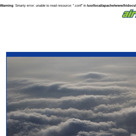
Warning
: Smarty error: unable to read resource: ".conf" in
/usr/local/apache/www/htdocs/a