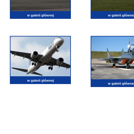
w galerii głównej
w galerii główne
w galerii głównej
w galerii główne
lotnictwo, zdjęcia lotnicze, fotografia, pasja, lotnisko, klub miłoników lotnictwa, balony, samol