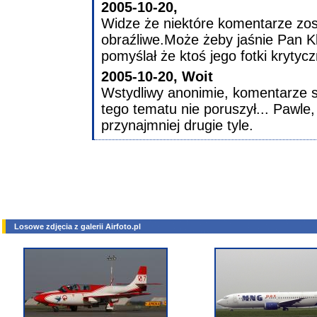
2005-10-20,
Widze że niektóre komentarze zost
obraźliwe.Może żeby jaśnie Pan K
pomyślał że ktoś jego fotki krytycz
2005-10-20, Woit
Wstydliwy anonimie, komentarze sł
tego tematu nie poruszył... Pawle, 
przynajmniej drugie tyle.
Losowe zdjęcia z galerii Airfoto.pl