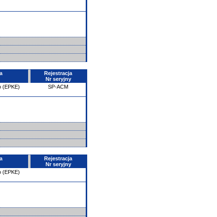
a
Rejestracja
Nr seryjny
o (EPKE)
SP-ACM
a
Rejestracja
Nr seryjny
o (EPKE)