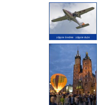
zdjęcie średnie
zdjęcie duże