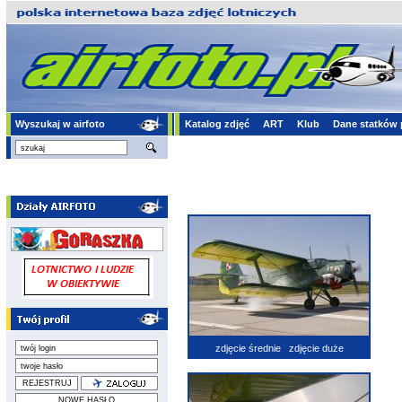
Wyszukaj w airfoto
Katalog zdjęć
ART
Klub
Dane statków 
zdjęcie średnie
zdjęcie duże