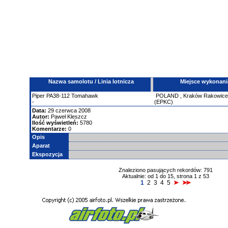
Nazwa samolotu / Linia lotnicza
Miejsce wykonani
Piper
PA38-112 Tomahawk
POLAND
,
Kraków Rakowic
-
(EPKC)
Data:
29 czerwca 2008
Autor:
Paweł Kleszcz
Ilość wyświetleń:
5780
Komentarze:
0
Opis
Aparat
Ekspozycja
Znaleziono pasujących rekordów: 791
Aktualnie: od 1 do 15, strona 1 z 53
1
2
3
4
5