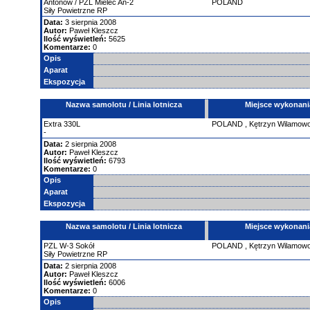
Antonow
/ PZL Mielec An-2
POLAND
Siły Powietrzne RP
Data:
3 sierpnia 2008
Autor:
Paweł Kleszcz
Ilość wyświetleń:
5625
Komentarze:
0
Opis
Aparat
Ekspozycja
Nazwa samolotu / Linia lotnicza
Miejsce wykonani
Extra
330L
POLAND
,
Kętrzyn Wilamow
-
Data:
2 sierpnia 2008
Autor:
Paweł Kleszcz
Ilość wyświetleń:
6793
Komentarze:
0
Opis
Aparat
Ekspozycja
Nazwa samolotu / Linia lotnicza
Miejsce wykonani
PZL
W-3
Sokół
POLAND
,
Kętrzyn Wilamow
Siły Powietrzne RP
Data:
2 sierpnia 2008
Autor:
Paweł Kleszcz
Ilość wyświetleń:
6006
Komentarze:
0
Opis