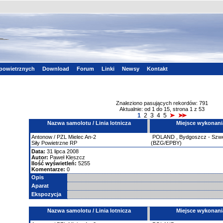
powietrznych
Download
Forum
Linki
Newsy
Kontakt
Znaleziono pasujących rekordów: 791
Aktualnie: od 1 do 15, strona 1 z 53
1
2
3
4
5
Nazwa samolotu / Linia lotnicza
Miejsce wykonani
Antonow
/ PZL Mielec An-2
POLAND
,
Bydgoszcz - Szw
Siły Powietrzne RP
(BZG/EPBY)
Data:
31 lipca 2008
Autor:
Paweł Kleszcz
Ilość wyświetleń:
5255
Komentarze:
0
Opis
Aparat
Ekspozycja
Nazwa samolotu / Linia lotnicza
Miejsce wykonani