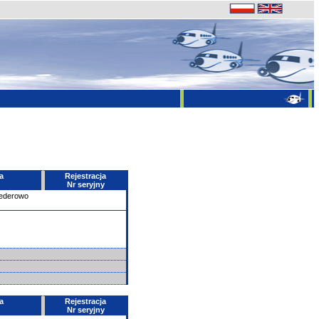
a
Rejestracja
Nr seryjny
ederowo
a
Rejestracja
Nr seryjny