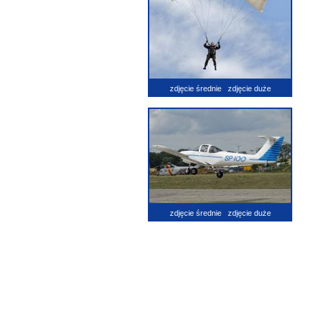
zdjęcie średnie
zdjęcie duże
zdjęcie średnie
zdjęcie duże