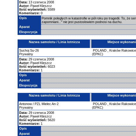
Data:
13 czerwca 2008
Autor:
Paweł Kleszcz
Ilość wyświetleń:
5589
Komentarze:
0
Opis
Pomnik poległych w katastrofie w pół roku po tragedii. To, że sen
zapomniani..." nie jest pustosłowiem podnosi na duchu.
Aparat
Ekspozycja
Nazwa samolotu / Linia lotnicza
Miejsce wykonani
Suchoj
Su-26
POLAND
,
Kraków Rakowic
Prywatny
(EPKC)
Data:
29 czerwca 2008
Autor:
Paweł Kleszcz
Ilość wyświetleń:
6023
Komentarze:
1
Opis
Aparat
Ekspozycja
Nazwa samolotu / Linia lotnicza
Miejsce wykonani
Antonow
/ PZL Mielec An-2
POLAND
,
Kraków Rakowic
Prywatny
(EPKC)
Data:
29 czerwca 2008
Autor:
Paweł Kleszcz
Ilość wyświetleń:
5620
Komentarze:
1
Opis
Aparat