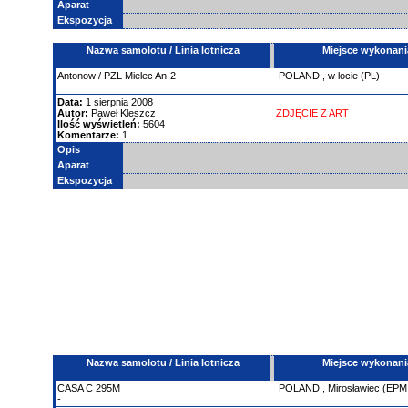
Aparat
Ekspozycja
Nazwa samolotu / Linia lotnicza
Miejsce wykonani
Antonow
/ PZL Mielec An-2
POLAND
,
w locie (PL)
-
Data:
1 sierpnia 2008
Autor:
Paweł Kleszcz
ZDJĘCIE Z ART
Ilość wyświetleń:
5604
Komentarze:
1
Opis
Aparat
Ekspozycja
Nazwa samolotu / Linia lotnicza
Miejsce wykonani
CASA
C
295M
POLAND
,
Mirosławiec (EPM
-