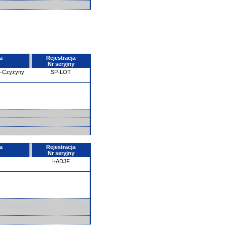
a
Rejestracja
Nr seryjny
e-Czyżyny
SP-LOT
a
Rejestracja
Nr seryjny
I-ADJF