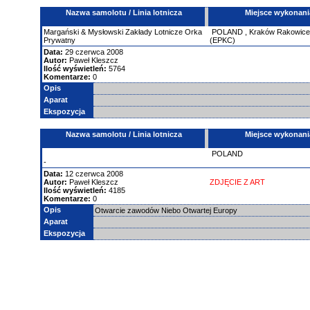
Nazwa samolotu / Linia lotnicza
Miejsce wykonani
Margański & Mysłowski Zakłady Lotnicze
Orka
POLAND
,
Kraków Rakowic
Prywatny
(EPKC)
Data:
29 czerwca 2008
Autor:
Paweł Kleszcz
Ilość wyświetleń:
5764
Komentarze:
0
Opis
Aparat
Ekspozycja
Nazwa samolotu / Linia lotnicza
Miejsce wykonani
POLAND
-
Data:
12 czerwca 2008
Autor:
Paweł Kleszcz
ZDJĘCIE Z ART
Ilość wyświetleń:
4185
Komentarze:
0
Opis
Otwarcie zawodów Niebo Otwartej Europy
Aparat
Ekspozycja