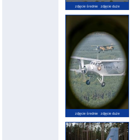
zdjęcie średnie
zdjęcie duże
zdjęcie średnie
zdjęcie duże