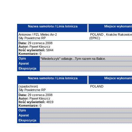
Nazwa samolotu / Linia lotnicza
Miejsce wykonani
Antonow
/ PZL Mielec An-2
POLAND
,
Kraków Rakowic
Siły Powietrzne RP
(EPKC)
Data:
29 czerwca 2008
Autor:
Paweł Kleszcz
Ilość wyświetleń:
5844
Komentarze:
0
Opis
"Wiedeńczyk" odlatuje...Tym razem na Balice.
Aparat
Ekspozycja
Nazwa samolotu / Linia lotnicza
Miejsce wykonani
(spadochron)
POLAND
Siły Powietrzne RP
Data:
29 czerwca 2008
Autor:
Paweł Kleszcz
Ilość wyświetleń:
4819
Komentarze:
0
Opis
Aparat
Ekspozycja