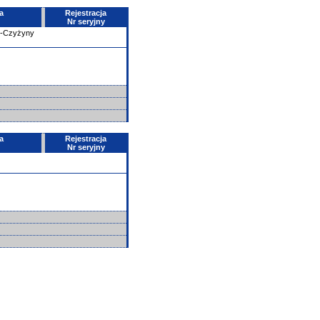
a
Rejestracja
Nr seryjny
e-Czyżyny
a
Rejestracja
Nr seryjny