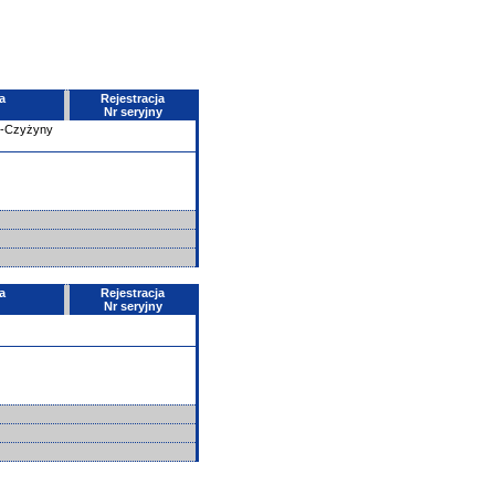
a
Rejestracja
Nr seryjny
e-Czyżyny
a
Rejestracja
Nr seryjny