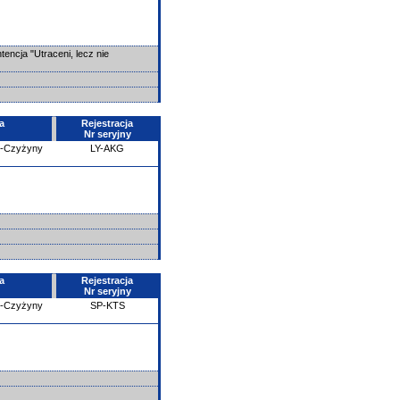
tencja "Utraceni, lecz nie
a
Rejestracja
Nr seryjny
e-Czyżyny
LY-AKG
a
Rejestracja
Nr seryjny
e-Czyżyny
SP-KTS