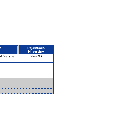
a
Rejestracja
Nr seryjny
e-Czyżyny
SP-IOO