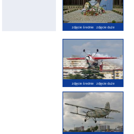
zdjęcie średnie
zdjęcie duże
zdjęcie średnie
zdjęcie duże