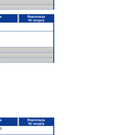
a
Rejestracja
Nr seryjny
a
Rejestracja
Nr seryjny
I)