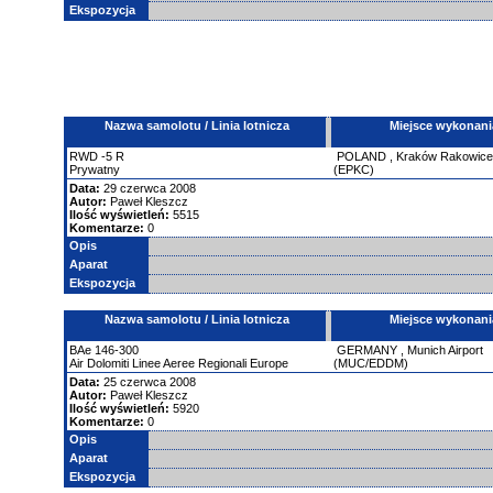
Ekspozycja
Nazwa samolotu / Linia lotnicza
Miejsce wykonani
RWD
-5
R
POLAND
,
Kraków Rakowic
Prywatny
(EPKC)
Data:
29 czerwca 2008
Autor:
Paweł Kleszcz
Ilość wyświetleń:
5515
Komentarze:
0
Opis
Aparat
Ekspozycja
Nazwa samolotu / Linia lotnicza
Miejsce wykonani
BAe
146-300
GERMANY
,
Munich Airport
Air Dolomiti Linee Aeree Regionali Europe
(MUC/EDDM)
Data:
25 czerwca 2008
Autor:
Paweł Kleszcz
Ilość wyświetleń:
5920
Komentarze:
0
Opis
Aparat
Ekspozycja