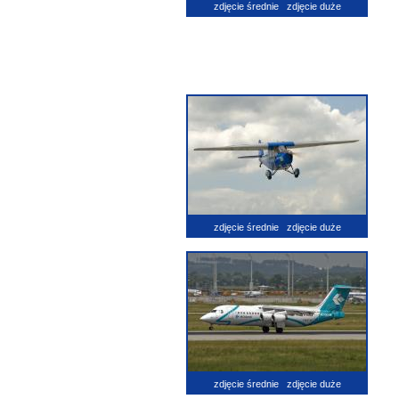
zdjęcie średnie
zdjęcie duże
zdjęcie średnie
zdjęcie duże
zdjęcie średnie
zdjęcie duże