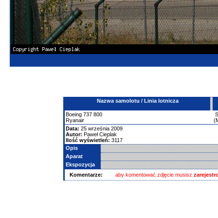
Nazwa samolotu / Linia lotnicza
Boeing
737
800
Ryanair
(
Data:
25 września 2009
Autor:
Paweł Cieplak
Ilość wyświetleń:
3117
Opis
Aparat
Ekspozycja
Komentarze:
aby komentować zdjęcie musisz
zarejest