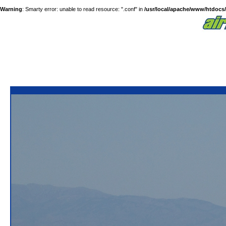
Warning
: Smarty error: unable to read resource: ".conf" in
/usr/local/apache/www/htdocs/a