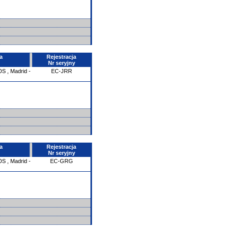
a
Rejestracja
Nr seryjny
DS
,
Madrid -
EC-JRR
a
Rejestracja
Nr seryjny
DS
,
Madrid -
EC-GRG