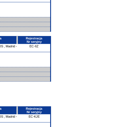
a
Rejestracja
Nr seryjny
DS
,
Madrid -
EC-IIZ
a
Rejestracja
Nr seryjny
DS
,
Madrid -
EC-KJE