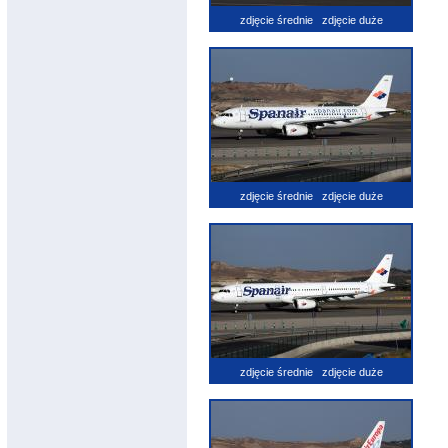
zdjęcie średnie
zdjęcie duże
zdjęcie średnie
zdjęcie duże
zdjęcie średnie
zdjęcie duże