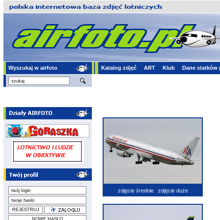
Wyszukaj w airfoto
Katalog zdjęć
ART
Klub
Dane statków 
zdjęcie średnie
zdjęcie duże