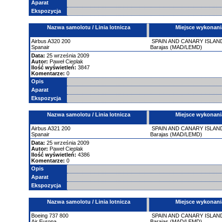
Aparat
Ekspozycja
Nazwa samolotu / Linia lotnicza
Miejsce wykonani
Airbus
A320
200
SPAIN AND CANARY ISLAN
Spanair
Barajas (MAD/LEMD)
Data:
25 września 2009
Autor:
Paweł Cieplak
Ilość wyświetleń:
3847
Komentarze:
0
Opis
Aparat
Ekspozycja
Nazwa samolotu / Linia lotnicza
Miejsce wykonani
Airbus
A321
200
SPAIN AND CANARY ISLAN
Spanair
Barajas (MAD/LEMD)
Data:
25 września 2009
Autor:
Paweł Cieplak
Ilość wyświetleń:
4386
Komentarze:
0
Opis
Aparat
Ekspozycja
Nazwa samolotu / Linia lotnicza
Miejsce wykonani
Boeing
737
800
SPAIN AND CANARY ISLAN
Air Europa
Barajas (MAD/LEMD)