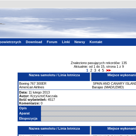
powietrznych
Download
Forum
Linki
Newsy
Kontakt
Znaleziono pasujących rekordów: 135
Aktualnie: od 1 do 15, strona 1 z 9
1
2
3
4
5
Nazwa samolotu / Linia lotnicza
Miejsce wykonani
Boeing
767
300ER
SPAIN AND CANARY ISLAN
American Airlines
Barajas (MAD/LEMD)
Data:
11 lutego 2013
Autor:
Krzysztof Kaczala
Ilość wyświetleń:
4517
Komentarze:
0
Opis
Aparat
Ekspozycja
Nazwa samolotu / Linia lotnicza
Miejsce wykonani