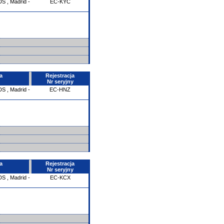
DS
,
Madrid -
EC-KYC
a
Rejestracja
Nr seryjny
DS
,
Madrid -
EC-HNZ
a
Rejestracja
Nr seryjny
DS
,
Madrid -
EC-KCX