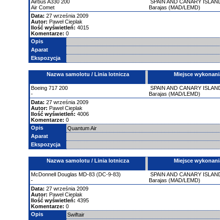
Airbus
A330
200
SPAIN AND CANARY ISLAN
Air Comet
Barajas (MAD/LEMD)
Data:
27 września 2009
Autor:
Paweł Cieplak
Ilość wyświetleń:
4015
Komentarze:
0
Opis
Aparat
Ekspozycja
Nazwa samolotu / Linia lotnicza
Miejsce wykonani
Boeing
717
200
SPAIN AND CANARY ISLAN
-
Barajas (MAD/LEMD)
Data:
27 września 2009
Autor:
Paweł Cieplak
Ilość wyświetleń:
4006
Komentarze:
0
Opis
Quantum Air
Aparat
Ekspozycja
Nazwa samolotu / Linia lotnicza
Miejsce wykonani
McDonnell Douglas
MD-83 (DC-9-83)
SPAIN AND CANARY ISLAN
-
Barajas (MAD/LEMD)
Data:
27 września 2009
Autor:
Paweł Cieplak
Ilość wyświetleń:
4395
Komentarze:
0
Opis
Swiftair