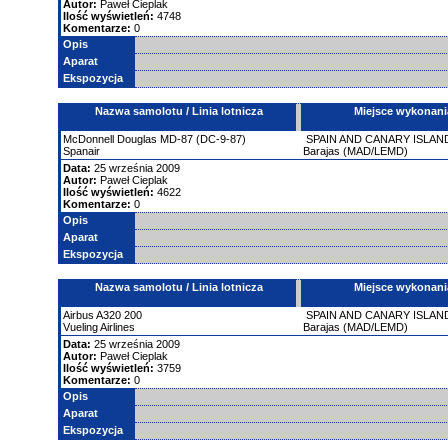
Autor:
Paweł Cieplak
Ilość wyświetleń:
4748
Komentarze:
0
Opis
Aparat
Ekspozycja
Nazwa samolotu / Linia lotnicza
Miejsce wykonani
McDonnell Douglas
MD-87 (DC-9-87)
SPAIN AND CANARY ISLAN
Spanair
Barajas (MAD/LEMD)
Data:
25 września 2009
Autor:
Paweł Cieplak
Ilość wyświetleń:
4622
Komentarze:
0
Opis
Aparat
Ekspozycja
Nazwa samolotu / Linia lotnicza
Miejsce wykonani
Airbus
A320
200
SPAIN AND CANARY ISLAN
Vueling Airlines
Barajas (MAD/LEMD)
Data:
25 września 2009
Autor:
Paweł Cieplak
Ilość wyświetleń:
3759
Komentarze:
0
Opis
Aparat
Ekspozycja