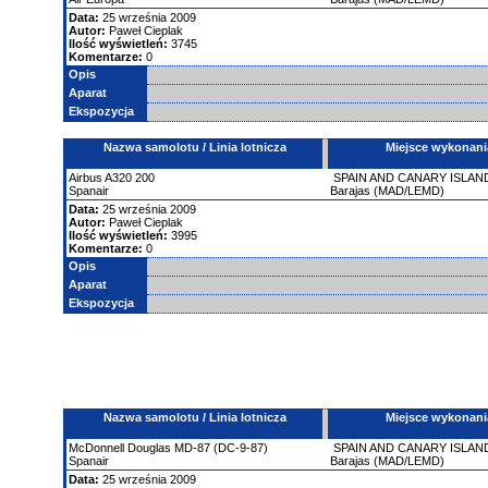
Data:
25 września 2009
Autor:
Paweł Cieplak
Ilość wyświetleń:
3745
Komentarze:
0
Opis
Aparat
Ekspozycja
Nazwa samolotu / Linia lotnicza
Miejsce wykonani
Airbus
A320
200
SPAIN AND CANARY ISLAN
Spanair
Barajas (MAD/LEMD)
Data:
25 września 2009
Autor:
Paweł Cieplak
Ilość wyświetleń:
3995
Komentarze:
0
Opis
Aparat
Ekspozycja
Nazwa samolotu / Linia lotnicza
Miejsce wykonani
McDonnell Douglas
MD-87 (DC-9-87)
SPAIN AND CANARY ISLAN
Spanair
Barajas (MAD/LEMD)
Data:
25 września 2009