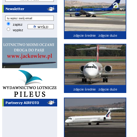
zapisz
wypisz
zdjęcie średnie
zdjęcie duże
zdjęcie średnie
zdjęcie duże