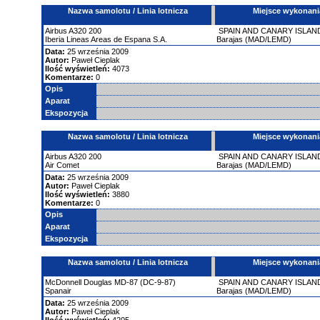
Nazwa samolotu / Linia lotnicza
Miejsce wykonani
Airbus
A320
200
SPAIN AND CANARY ISLAN
Iberia Lineas Areas de Espana S.A.
Barajas (MAD/LEMD)
Data:
25 września 2009
Autor:
Paweł Cieplak
Ilość wyświetleń:
4073
Komentarze:
0
Opis
Aparat
Ekspozycja
Nazwa samolotu / Linia lotnicza
Miejsce wykonani
Airbus
A320
200
SPAIN AND CANARY ISLAN
Air Comet
Barajas (MAD/LEMD)
Data:
25 września 2009
Autor:
Paweł Cieplak
Ilość wyświetleń:
3880
Komentarze:
0
Opis
Aparat
Ekspozycja
Nazwa samolotu / Linia lotnicza
Miejsce wykonani
McDonnell Douglas
MD-87 (DC-9-87)
SPAIN AND CANARY ISLAN
Spanair
Barajas (MAD/LEMD)
Data:
25 września 2009
Autor:
Paweł Cieplak