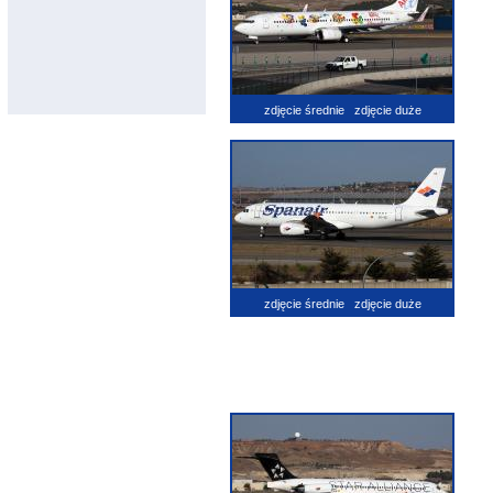
zdjęcie średnie
zdjęcie duże
zdjęcie średnie
zdjęcie duże