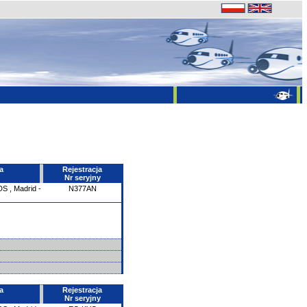
a
Rejestracja
Nr seryjny
DS
,
Madrid -
N377AN
a
Rejestracja
Nr seryjny