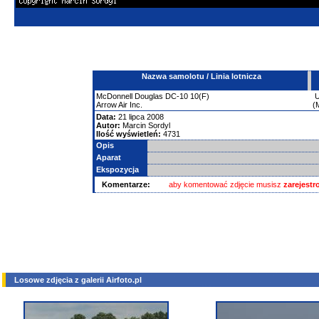
Nazwa samolotu / Linia lotnicza
McDonnell Douglas
DC-10
10(F)
Arrow Air Inc.
(
Data:
21 lipca 2008
Autor:
Marcin Sordyl
Ilość wyświetleń:
4731
Opis
Aparat
Ekspozycja
Komentarze:
aby komentować zdjęcie musisz
zarejest
Losowe zdjęcia z galerii Airfoto.pl