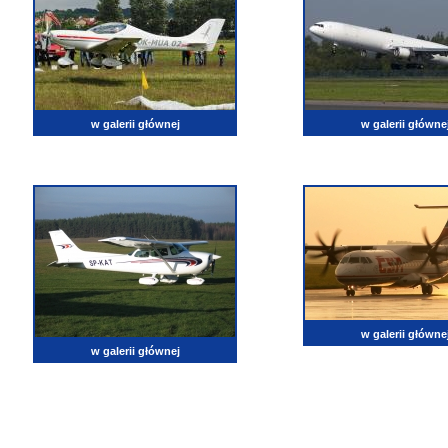
w galerii głównej
w galerii główne
w galerii główne
w galerii głównej
lotnictwo, zdjęcia lotnicze, fotografia, pasja, lotnisko, klub miłoników lotnictwa, balony, samol