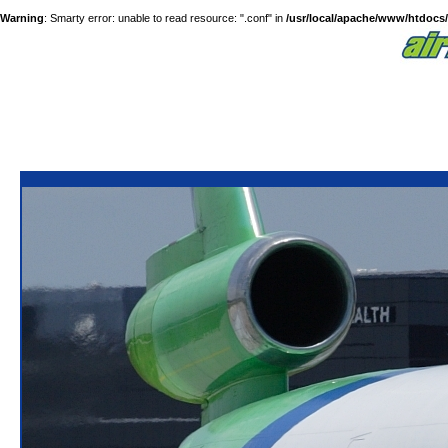
Warning
: Smarty error: unable to read resource: ".conf" in
/usr/local/apache/www/htdocs/a