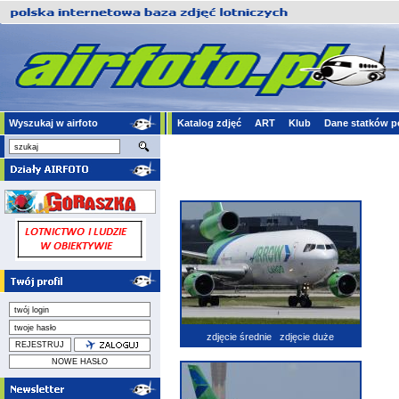
Wyszukaj w airfoto
Katalog zdjęć
ART
Klub
Dane statków p
zdjęcie średnie
zdjęcie duże