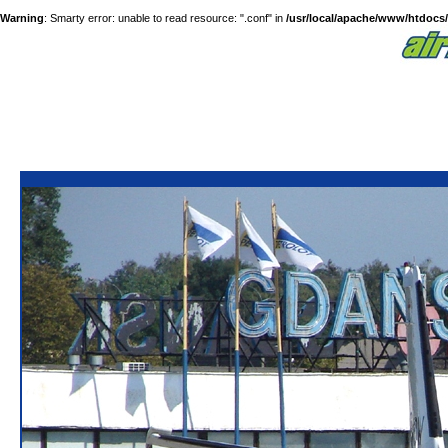
Warning
: Smarty error: unable to read resource: ".conf" in
/usr/local/apache/www/htdocs/a