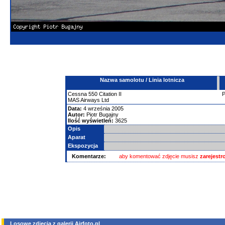
Nazwa samolotu / Linia lotnicza
Cessna
550 Citation II
MAS Airways Ltd
Data:
4 września 2005
Autor:
Piotr Bugajny
Ilość wyświetleń:
3625
Opis
Aparat
Ekspozycja
Komentarze:
aby komentować zdjęcie musisz
zarejest
Losowe zdjęcia z galerii Airfoto.pl