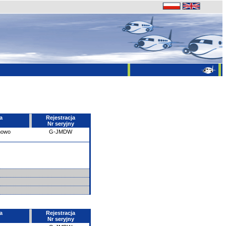
a
Rejestracja
Nr seryjny
howo
G-JMDW
a
Rejestracja
Nr seryjny