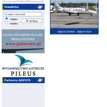
zapisz
wypisz
zdjęcie średnie
zdjęcie duże