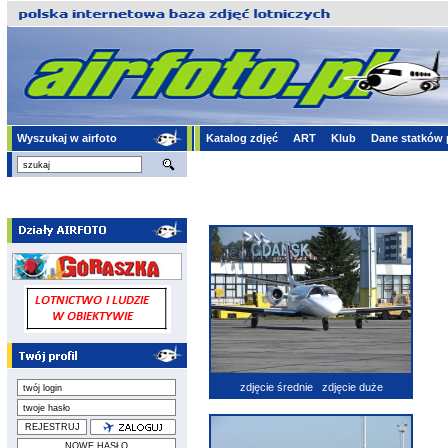
Wyszukaj w airfoto
Katalog zdjęć
ART
Klub
Dane statków 
zdjęcie średnie
zdjęcie duże