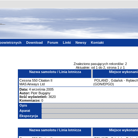
powietrznych
Download
Forum
Linki
Newsy
Kontakt
Znaleziono pasujących rekordów: 2
Aktualnie: od 1 do 2, strona 1 z 1
Nazwa samolotu / Linia lotnicza
Miejsce wykonani
Cessna
550 Citation II
POLAND
,
Gdańsk - Rębiec
MAS Airways Ltd
(GDN/EPGD)
Data:
4 września 2005
Autor:
Piotr Bugajny
Ilość wyświetleń:
3620
Komentarze:
0
Opis
Aparat
Ekspozycja
Nazwa samolotu / Linia lotnicza
Miejsce wykonani