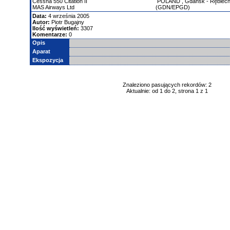
Cessna
550 Citation II
POLAND
,
Gdańsk - Rębiec
MAS Airways Ltd
(GDN/EPGD)
Data:
4 września 2005
Autor:
Piotr Bugajny
Ilość wyświetleń:
3307
Komentarze:
0
Opis
Aparat
Ekspozycja
Znaleziono pasujących rekordów: 2
Aktualnie: od 1 do 2, strona 1 z 1