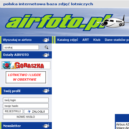
Wyszukaj w airfoto
Katalog zdjęć
ART
Klub
Dane statków p
Airbus
A
Volare Ai