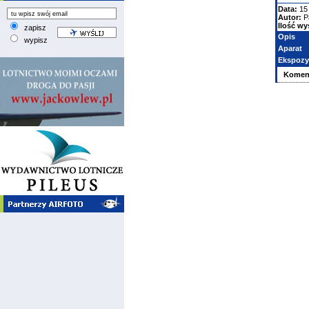
Data:
15 
Autor:
P
Ilość wy
zapisz
Opis
wypisz
Aparat
Ekspozy
Komen