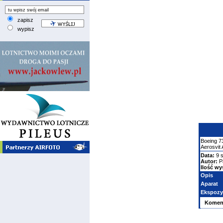
zapisz
wypisz
Boeing
7
Aerosvit 
Data:
9 s
Autor:
P
Ilość wy
Opis
Aparat
Ekspozy
Komen