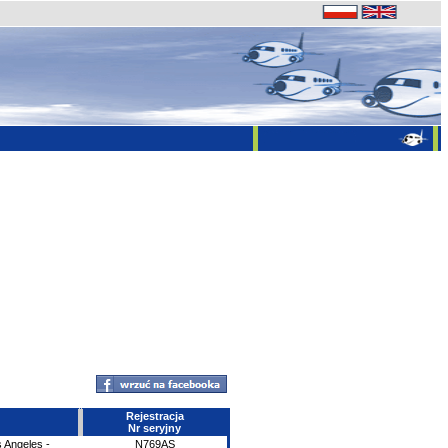
Rejestracja
Nr seryjny
 Angeles -
N769AS