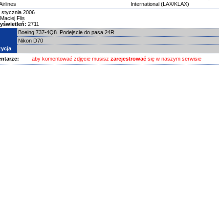
irlines
International (LAX/KLAX)
 stycznia 2006
Maciej Flis
yświetleń:
2711
Boeing 737-4Q8. Podejscie do pasa 24R
Nikon D70
ycja
ntarze:
aby komentować zdjęcie musisz
zarejestrować
się w naszym serwisie