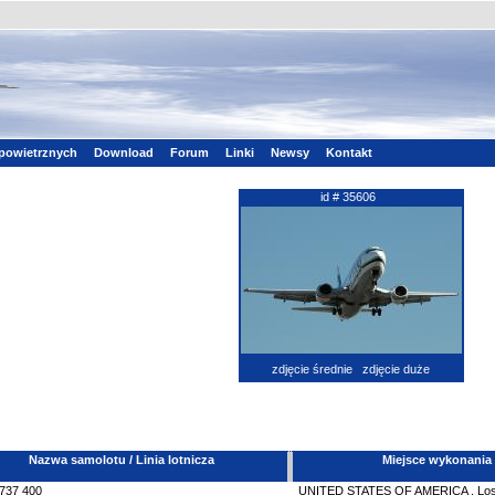
powietrznych
Download
Forum
Linki
Newsy
Kontakt
id # 35606
zdjęcie średnie
zdjęcie duże
Nazwa samolotu / Linia lotnicza
Miejsce wykonania
737
400
UNITED STATES OF AMERICA
,
Los