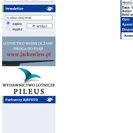
Alaska A
Data:
9
Autor:
Ilość w
Opis
zapisz
Aparat
wypisz
Ekspoz
Kome