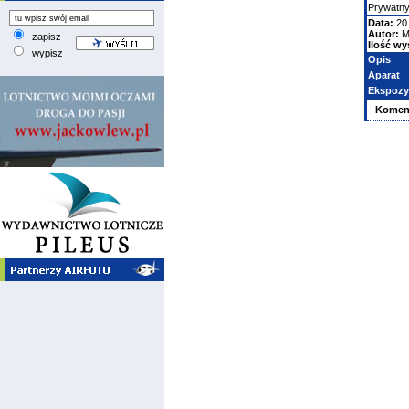
Prywatn
Data:
20 
Autor:
M
zapisz
Ilość wy
wypisz
Opis
Aparat
Ekspozy
Komen