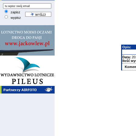
zapisz
wypisz
Opis:
Data:
20
Ilość wy
Komen