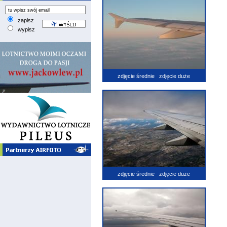
zapisz
wypisz
zdjęcie średnie
zdjęcie duże
zdjęcie średnie
zdjęcie duże