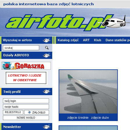
Wyszukaj w airfoto
Katalog zdjęć
ART
Klub
Dane statków p
zdjęcie średnie
zdjęcie duże