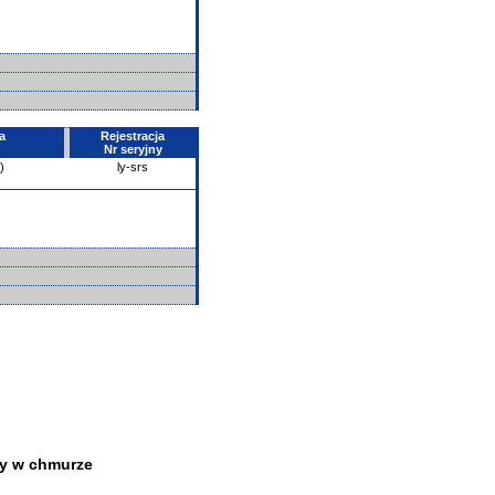
a
Rejestracja
Nr seryjny
)
ly-srs
y w chmurze