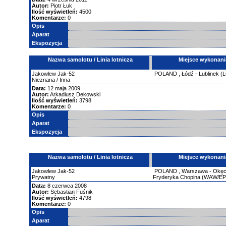
Autor:
Piotr Łuk
Ilość wyświetleń:
4500
Komentarze:
0
Opis
Aparat
Ekspozycja
Nazwa samolotu / Linia lotnicza
Miejsce wykonani
Jakowlew
Jak-52
POLAND
,
Łódź - Lublinek (
Nieznana / Inna
Data:
12 maja 2009
Autor:
Arkadiusz Dekowski
Ilość wyświetleń:
3798
Komentarze:
0
Opis
Aparat
Ekspozycja
Nazwa samolotu / Linia lotnicza
Miejsce wykonani
Jakowlew
Jak-52
POLAND
,
Warszawa - Okęci
Prywatny
Fryderyka Chopina (WAW/E
Data:
8 czerwca 2008
Autor:
Sebastian Fuśnik
Ilość wyświetleń:
4798
Komentarze:
0
Opis
Aparat