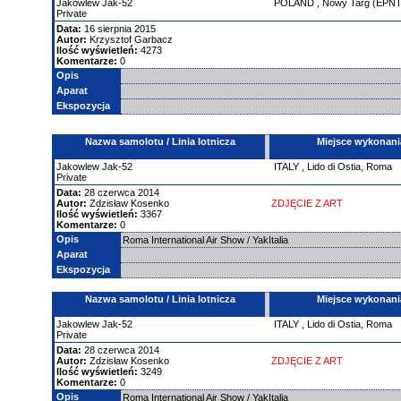
Jakowlew
Jak-52
POLAND
,
Nowy Targ (EPNT
Private
Data:
16 sierpnia 2015
Autor:
Krzysztof Garbacz
Ilość wyświetleń:
4273
Komentarze:
0
Opis
Aparat
Ekspozycja
Nazwa samolotu / Linia lotnicza
Miejsce wykonani
Jakowlew
Jak-52
ITALY
,
Lido di Ostia, Roma
Private
Data:
28 czerwca 2014
Autor:
Zdzisław Kosenko
ZDJĘCIE Z ART
Ilość wyświetleń:
3367
Komentarze:
0
Opis
Roma International Air Show / YakItalia
Aparat
Ekspozycja
Nazwa samolotu / Linia lotnicza
Miejsce wykonani
Jakowlew
Jak-52
ITALY
,
Lido di Ostia, Roma
Private
Data:
28 czerwca 2014
Autor:
Zdzisław Kosenko
ZDJĘCIE Z ART
Ilość wyświetleń:
3249
Komentarze:
0
Opis
Roma International Air Show / YakItalia