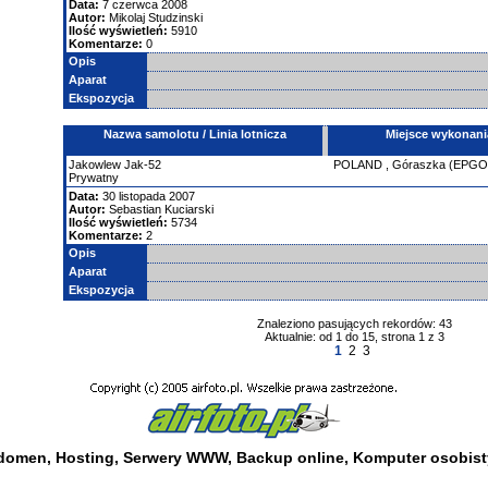
Data:
7 czerwca 2008
Autor:
Mikolaj Studzinski
Ilość wyświetleń:
5910
Komentarze:
0
Opis
Aparat
Ekspozycja
Nazwa samolotu / Linia lotnicza
Miejsce wykonani
Jakowlew
Jak-52
POLAND
,
Góraszka (EPGO
Prywatny
Data:
30 listopada 2007
Autor:
Sebastian Kuciarski
Ilość wyświetleń:
5734
Komentarze:
2
Opis
Aparat
Ekspozycja
Znaleziono pasujących rekordów: 43
Aktualnie: od 1 do 15, strona 1 z 3
1
2
3
 domen
,
Hosting
,
Serwery WWW
,
Backup online
,
Komputer osobist