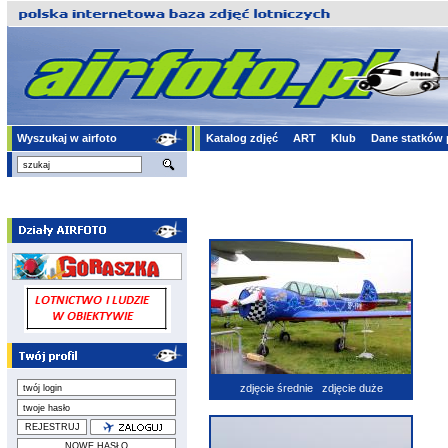
Wyszukaj w airfoto
Katalog zdjęć
ART
Klub
Dane statków 
zdjęcie średnie
zdjęcie duże