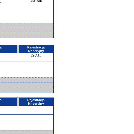
)
OM-YAK
a
Rejestracja
Nr seryjny
LY-ASL
a
Rejestracja
Nr seryjny