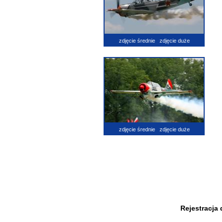
zdjęcie średnie
zdjęcie duże
zdjęcie średnie
zdjęcie duże
Rejestracja