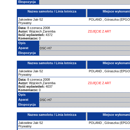
Ekspozycja
Nazwa samolotu / Linia lotnicza
Miejsce wykonani
Jakowlew
Jak-52
POLAND
,
Góraszka (EPGO
Prywatny
Data:
8 czerwca 2008
Autor:
Wojciech Zaremba
ZDJĘCIE Z ART
Ilość wyświetleń:
4372
Komentarze:
0
Opis
Aparat
DSC-H7
Ekspozycja
Nazwa samolotu / Linia lotnicza
Miejsce wykonani
Jakowlew
Jak-52
POLAND
,
Góraszka (EPGO
Prywatny
Data:
8 czerwca 2008
Autor:
Wojciech Zaremba
ZDJĘCIE Z ART
Ilość wyświetleń:
4037
Komentarze:
0
Opis
Aparat
DSC-H7
Ekspozycja
Nazwa samolotu / Linia lotnicza
Miejsce wykonani
Jakowlew
Jak-52
POLAND
,
Góraszka (EPGO
Prywatny