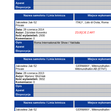
Aparat
Ekspozycja
Nazwa samolotu / Linia lotnicza
Miejsce wykonani
Jakowlew
Jak-52
ITALY
,
Lido di Ostia, Roma
Private
Data:
28 czerwca 2014
Autor:
Zdzisław Kosenko
ZDJĘCIE Z ART
Ilość wyświetleń:
2930
Komentarze:
0
Opis
Roma International Air Show / YakItalia
Aparat
Ekspozycja
Nazwa samolotu / Linia lotnicza
Miejsce wykonani
Jakowlew
Jak-52
GERMANY
,
Wittmundhafen 
Private
Wittmundhafen AB (ETNT)
Data:
28 czerwca 2013
Autor:
Mariusz Woźniak
Ilość wyświetleń:
3932
Komentarze:
0
Opis
Aparat
Ekspozycja
Nazwa samolotu / Linia lotnicza
Miejsce wykonani
Jakowlew
Jak-52
GERMANY
,
Wittmundhafen 