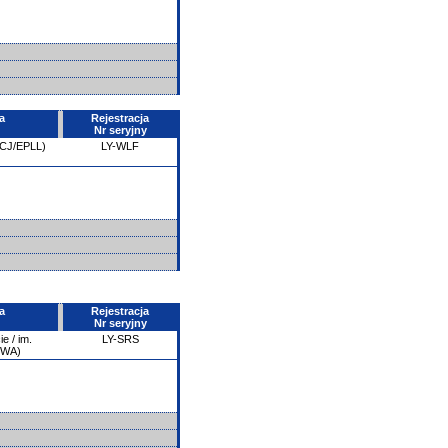
a
Rejestracja
Nr seryjny
LCJ/EPLL)
LY-WLF
a
Rejestracja
Nr seryjny
e / im.
LY-SRS
PWA)