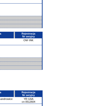
a
Rejestracja
Nr seryjny
OM-YAK
a
Rejestracja
Nr seryjny
ksandrowice
YR-UAA
cn 0512604