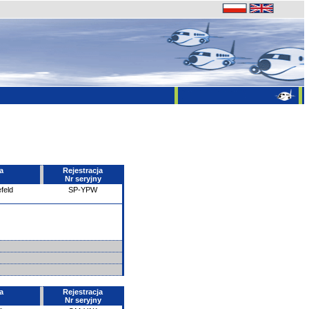
a
Rejestracja
Nr seryjny
feld
SP-YPW
a
Rejestracja
Nr seryjny