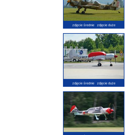
zdjęcie średnie
zdjęcie duże
zdjęcie średnie
zdjęcie duże