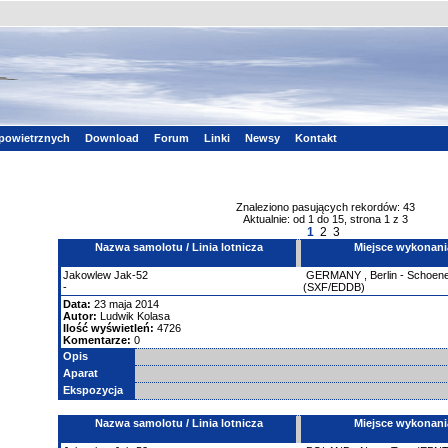
powietrznych
Download
Forum
Linki
Newsy
Kontakt
Znaleziono pasujących rekordów: 43
Aktualnie: od 1 do 15, strona 1 z 3
1
2
3
Nazwa samolotu / Linia lotnicza
Miejsce wykonani
Jakowlew
Jak-52
GERMANY
,
Berlin - Schoene
-
(SXF/EDDB)
Data:
23 maja 2014
Autor:
Ludwik Kolasa
Ilość wyświetleń:
4726
Komentarze:
0
Opis
Aparat
Ekspozycja
Nazwa samolotu / Linia lotnicza
Miejsce wykonani