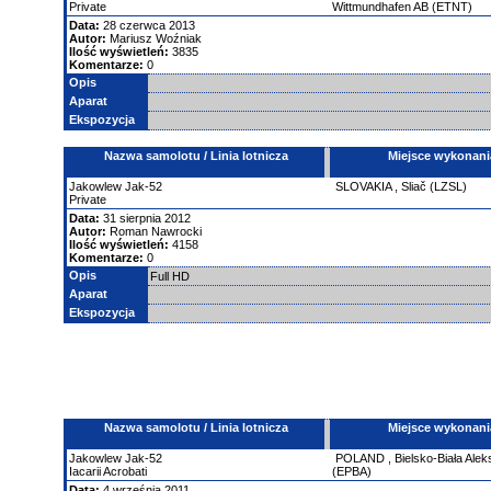
Private
Wittmundhafen AB (ETNT)
Data:
28 czerwca 2013
Autor:
Mariusz Woźniak
Ilość wyświetleń:
3835
Komentarze:
0
Opis
Aparat
Ekspozycja
Nazwa samolotu / Linia lotnicza
Miejsce wykonani
Jakowlew
Jak-52
SLOVAKIA
,
Sliač (LZSL)
Private
Data:
31 sierpnia 2012
Autor:
Roman Nawrocki
Ilość wyświetleń:
4158
Komentarze:
0
Opis
Full HD
Aparat
Ekspozycja
Nazwa samolotu / Linia lotnicza
Miejsce wykonani
Jakowlew
Jak-52
POLAND
,
Bielsko-Biała Ale
Iacarii Acrobati
(EPBA)
Data:
4 września 2011