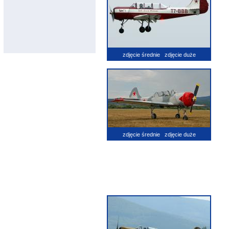
zdjęcie średnie
zdjęcie duże
zdjęcie średnie
zdjęcie duże