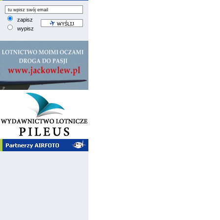
zapisz
wypisz