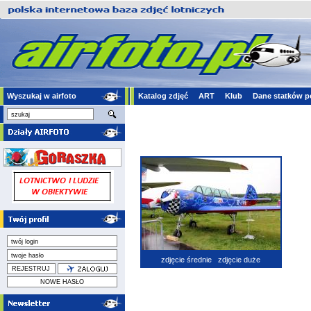
Wyszukaj w airfoto
Katalog zdjęć
ART
Klub
Dane statków p
zdjęcie średnie
zdjęcie duże