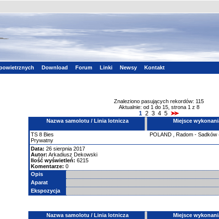
powietrznych
Download
Forum
Linki
Newsy
Kontakt
Znaleziono pasujących rekordów: 115
Aktualnie: od 1 do 15, strona 1 z 8
1
2
3
4
5
Nazwa samolotu / Linia lotnicza
Miejsce wykonani
TS
8 Bies
POLAND
,
Radom - Sadków
Prywatny
Data:
26 sierpnia 2017
Autor:
Arkadiusz Dekowski
Ilość wyświetleń:
6215
Komentarze:
0
Opis
Aparat
Ekspozycja
Nazwa samolotu / Linia lotnicza
Miejsce wykonani