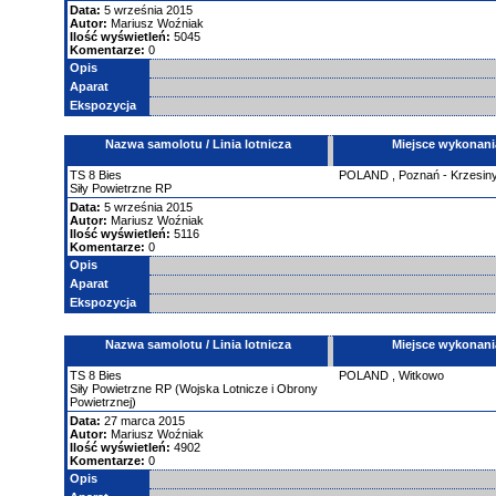
Data:
5 września 2015
Autor:
Mariusz Woźniak
Ilość wyświetleń:
5045
Komentarze:
0
Opis
Aparat
Ekspozycja
Nazwa samolotu / Linia lotnicza
Miejsce wykonani
TS
8 Bies
POLAND
,
Poznań - Krzesin
Siły Powietrzne RP
Data:
5 września 2015
Autor:
Mariusz Woźniak
Ilość wyświetleń:
5116
Komentarze:
0
Opis
Aparat
Ekspozycja
Nazwa samolotu / Linia lotnicza
Miejsce wykonani
TS
8 Bies
POLAND
,
Witkowo
Siły Powietrzne RP (Wojska Lotnicze i Obrony
Powietrznej)
Data:
27 marca 2015
Autor:
Mariusz Woźniak
Ilość wyświetleń:
4902
Komentarze:
0
Opis