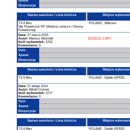
Aparat
Ekspozycja
Nazwa samolotu / Linia lotnicza
Miejsce wykonani
TS
8 Bies
POLAND
,
Witkowo
Siły Powietrzne RP (Wojska Lotnicze i Obrony
Powietrznej)
Data:
27 marca 2015
Autor:
Mariusz Woźniak
ZDJĘCIE Z ART
Ilość wyświetleń:
4702
Komentarze:
0
Opis
Aparat
Ekspozycja
Nazwa samolotu / Linia lotnicza
Miejsce wykonani
TS
8 Bies
POLAND
,
Dęblin (EPDE)
-
Data:
21 lutego 2014
Autor:
Witold Ozimek
Ilość wyświetleń:
4727
Komentarze:
0
Opis
Aparat
Ekspozycja
Nazwa samolotu / Linia lotnicza
Miejsce wykonani
TS
8 Bies
POLAND
,
Dęblin (EPDE)