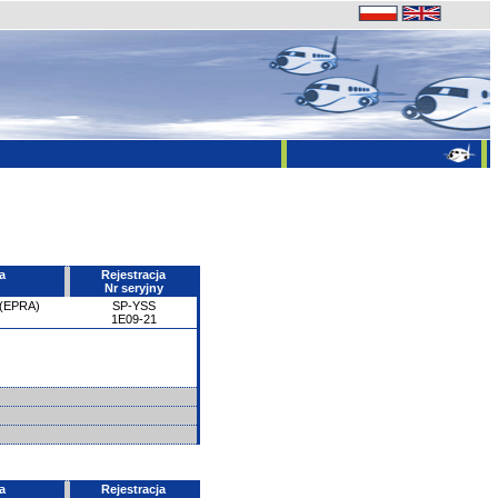
a
Rejestracja
Nr seryjny
 (EPRA)
SP-YSS
1E09-21
a
Rejestracja