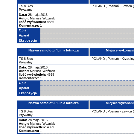
TS
8 Bies
POLAND
,
Poznań - Ławica
Prywatny
Data:
28 maja 2016
Autor:
Mariusz Woźniak
Ilość wyświetleń:
4856
Komentarze:
1
Opis
Aparat
Ekspozycja
Nazwa samolotu / Linia lotnicza
Miejsce wykonani
TS
8 Bies
POLAND
,
Poznań - Krzesin
Prywatny
Data:
28 maja 2016
Autor:
Mariusz Woźniak
Ilość wyświetleń:
4899
Komentarze:
1
Opis
Aparat
Ekspozycja
Nazwa samolotu / Linia lotnicza
Miejsce wykonani
TS
8 Bies
POLAND
,
Poznań - Ławica
Prywatny
Data:
28 maja 2016
Autor:
Mariusz Woźniak
Ilość wyświetleń:
4899
Komentarze:
1