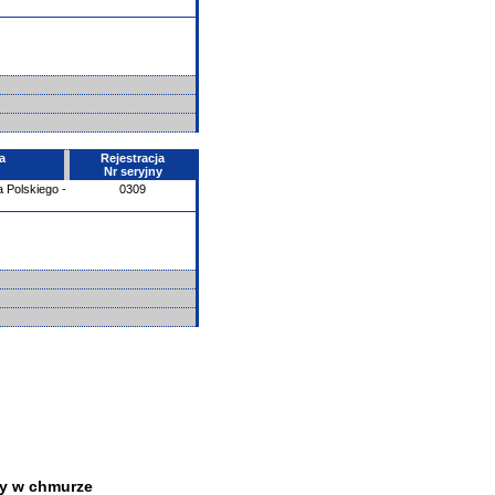
a
Rejestracja
Nr seryjny
 Polskiego -
0309
y w chmurze