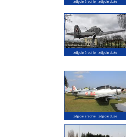
zdjęcie średnie
zdjęcie duże
zdjęcie średnie
zdjęcie duże
zdjęcie średnie
zdjęcie duże