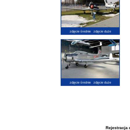
zdjęcie średnie
zdjęcie duże
zdjęcie średnie
zdjęcie duże
Rejestracja