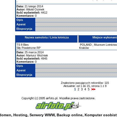
-
Data:
21 lutego 2014
Autor:
Witold Ozimek
Ilość wyświetleń:
4412
Komentarze:
0
Opis
Aparat
Ekspozycja
Nazwa samolotu / Linia lotnicza
Miejsce wykonani
TS
8 Bies
POLAND
,
Muzeum Lotnictwa
Siły Powietrzne RP
Kraków
Data:
25 marca 2014
Autor:
Mariusz Woźniak
Ilość wyświetleń:
4945
Komentarze:
0
Opis
Aparat
Ekspozycja
Znaleziono pasujących rekordów: 115
Aktualnie: od 1 do 15, strona 1 z 8
1
2
3
4
5
 domen
,
Hosting
,
Serwery WWW
,
Backup online
,
Komputer osobist