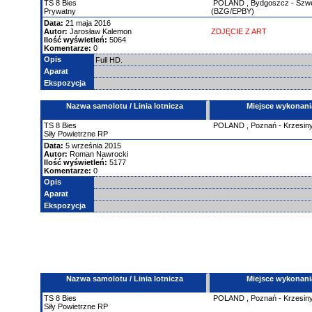
TS
8 Bies
POLAND
,
Bydgoszcz - Szw
Prywatny
(BZG/EPBY)
Data:
21 maja 2016
Autor:
Jarosław Kalemon
ZDJĘCIE Z ART
Ilość wyświetleń:
5064
Komentarze:
0
Opis
Full HD.
Aparat
Ekspozycja
Nazwa samolotu / Linia lotnicza
Miejsce wykonani
TS
8 Bies
POLAND
,
Poznań - Krzesin
Siły Powietrzne RP
Data:
5 września 2015
Autor:
Roman Nawrocki
Ilość wyświetleń:
5177
Komentarze:
0
Opis
Aparat
Ekspozycja
Nazwa samolotu / Linia lotnicza
Miejsce wykonani
TS
8 Bies
POLAND
,
Poznań - Krzesin
Siły Powietrzne RP