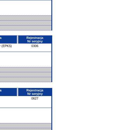
a
Rejestracja
Nr seryjny
y (EPKS)
0306
a
Rejestracja
Nr seryjny
0627