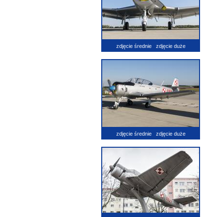
zdjęcie średnie
zdjęcie duże
zdjęcie średnie
zdjęcie duże