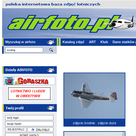
Wyszukaj w airfoto
Katalog zdjęć
ART
Klub
Dane statków 
zdjęcie średnie
zdjęcie duże