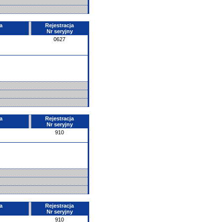
a
Rejestracja
Nr seryjny
0627
a
Rejestracja
Nr seryjny
910
a
Rejestracja
Nr seryjny
910