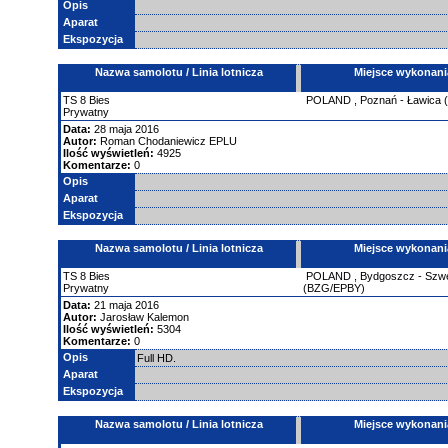
Opis
Aparat
Ekspozycja
Nazwa samolotu / Linia lotnicza
Miejsce wykonani
TS
8 Bies
POLAND
,
Poznań - Ławica
Prywatny
Data:
28 maja 2016
Autor:
Roman Chodaniewicz EPLU
Ilość wyświetleń:
4925
Komentarze:
0
Opis
Aparat
Ekspozycja
Nazwa samolotu / Linia lotnicza
Miejsce wykonani
TS
8 Bies
POLAND
,
Bydgoszcz - Szw
Prywatny
(BZG/EPBY)
Data:
21 maja 2016
Autor:
Jarosław Kalemon
Ilość wyświetleń:
5304
Komentarze:
0
Opis
Full HD.
Aparat
Ekspozycja
Nazwa samolotu / Linia lotnicza
Miejsce wykonani