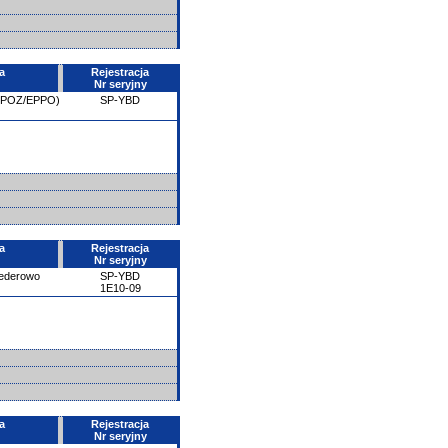
a
Rejestracja
Nr seryjny
 (POZ/EPPO)
SP-YBD
a
Rejestracja
Nr seryjny
ederowo
SP-YBD
1E10-09
a
Rejestracja
Nr seryjny