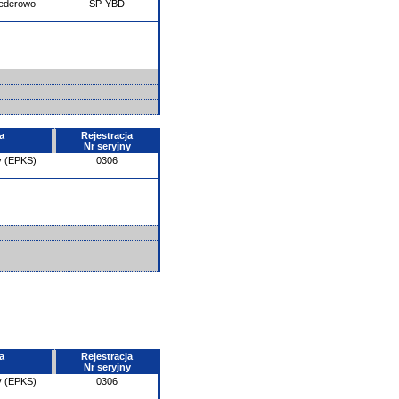
ederowo
SP-YBD
a
Rejestracja
Nr seryjny
y (EPKS)
0306
a
Rejestracja
Nr seryjny
y (EPKS)
0306