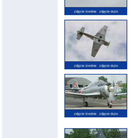
zdjęcie średnie
zdjęcie duże
zdjęcie średnie
zdjęcie duże
zdjęcie średnie
zdjęcie duże