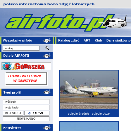
Wyszukaj w airfoto
Katalog zdjęć
ART
Klub
Dane statków p
zdjęcie średnie
zdjęcie duże