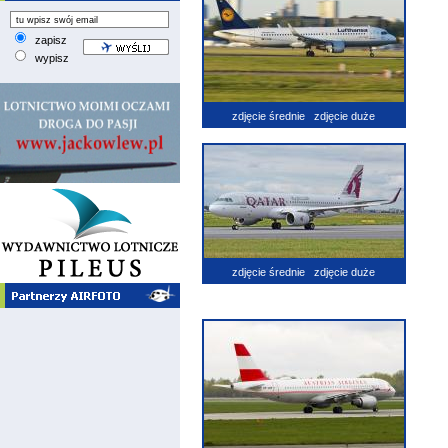
zapisz
wypisz
zdjęcie średnie
zdjęcie duże
zdjęcie średnie
zdjęcie duże