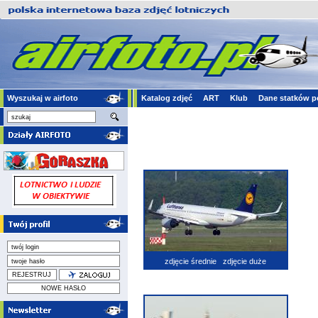
Wyszukaj w airfoto
Katalog zdjęć
ART
Klub
Dane statków p
zdjęcie średnie
zdjęcie duże