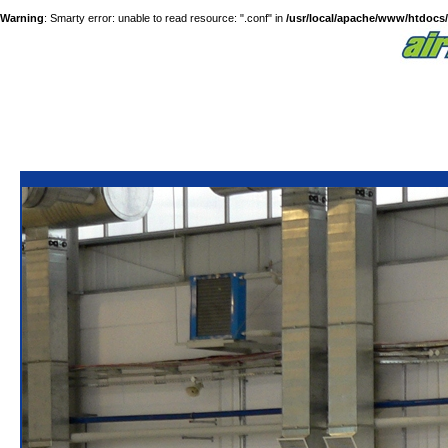
Warning
: Smarty error: unable to read resource: ".conf" in
/usr/local/apache/www/htdocs/a