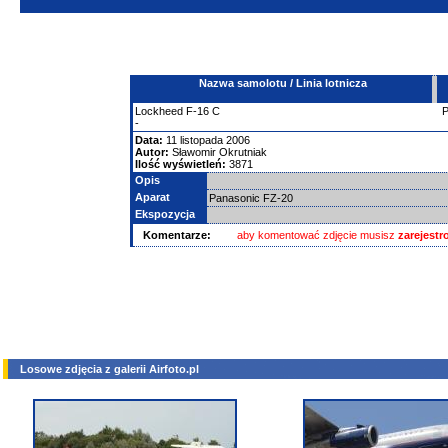
Nazwa samolotu / Linia lotnicza
Lockheed
F-16
C
-
Data:
11 listopada 2006
Autor:
Sławomir Okrutniak
Ilość wyświetleń:
3871
Opis
Aparat
Panasonic FZ-20
Ekspozycja
Komentarze:
aby komentować zdjęcie musisz
zarejest
Losowe zdjęcia z galerii Airfoto.pl