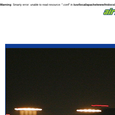
Warning
: Smarty error: unable to read resource: ".conf" in
/usr/local/apache/www/htdocs/a