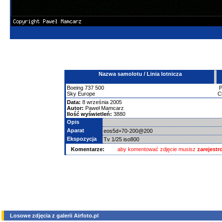
Nazwa samolotu / Linia lotnicza
Boeing
737
500
Sky Europe
C
Data:
8 września 2005
Autor:
Paweł Mamcarz
Ilość wyświetleń:
3880
Opis
Aparat
eos5d+70-200@200
Ekspozycja
Tv 1/25 iso800
Komentarze:
aby komentować zdjęcie musisz
zarejest
Losowe zdjęcia z galerii Airfoto.pl