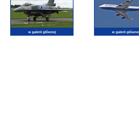
w galerii głównej
w galerii główne
lotnictwo, zdjęcia lotnicze, fotografia, pasja, lotnisko, klub miłoników lotnictwa, balony, samol