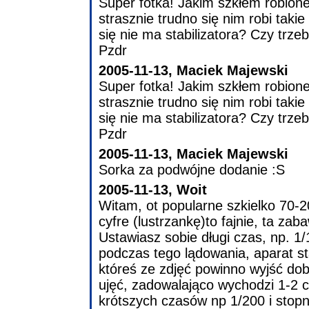
Super fotka! Jakim szkłem robion
strasznie trudno się nim robi takie 
się nie ma stabilizatora? Czy trze
Pzdr
2005-11-13, Maciek Majewski
Super fotka! Jakim szkłem robion
strasznie trudno się nim robi takie 
się nie ma stabilizatora? Czy trze
Pzdr
2005-11-13, Maciek Majewski
Sorka za podwójne dodanie :S
2005-11-13, Woit
Witam, ot popularne szkielko 70-200
cyfre (lustrzankę)to fajnie, ta za
Ustawiasz sobie długi czas, np. 1/1
podczas tego lądowania, aparat s
któreś ze zdjęć powinno wyjść dobr
ujęć, zadowalająco wychodzi 1-2 
krótszych czasów np 1/200 i stop