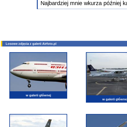
Najbardziej mnie wkurza później k
Losowe zdjęcia z galerii Airfoto.pl
w galerii głównej
w galerii główne