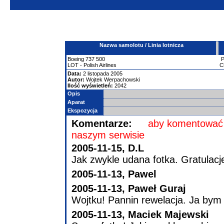
Nazwa samolotu / Linia lotnicza
Boeing
737
500
LOT - Polish Airlines
C
Data:
2 listopada 2005
Autor:
Wojtek Werpachowski
Ilość wyświetleń:
2042
Opis
Aparat
Ekspozycja
Komentarze:
aby komentować 
naszym serwisie
2005-11-15, D.L
Jak zwykle udana fotka. Gratulacj
2005-11-13, Pawel
2005-11-13, Paweł Guraj
Wojtku! Pannin rewelacja. Ja bym 
2005-11-13, Maciek Majewski