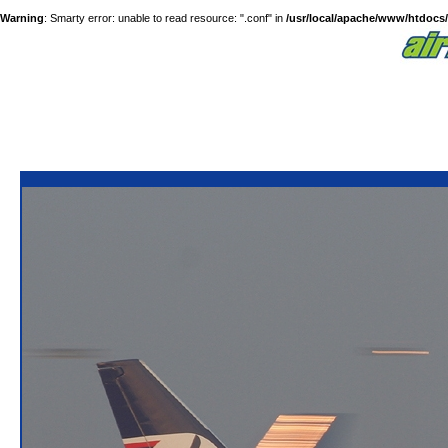
Warning
: Smarty error: unable to read resource: ".conf" in
/usr/local/apache/www/htdocs/a