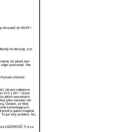
się doczepić do WLKP i
łużej) na decyzję, a to
ienie niż jakieś tam
y zdjęć pooceniać. Nie
?! Poznań-chórem!
.) nie jest najlepsze.
rt XYZ z EP--'. A tym
 (w jakich warunkach,
dzę tylko samolot i nic
brą. Dodam, że Woit
ziomie komentujących.
eżeli w galerii znajdzie
 To już inny problem. No,
u chora ZAZDROŚĆ !!! a co