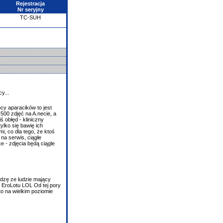
Rejestracja
Nr seryjny
TC-SUH
y...
cy aparacików to jest
500 zdjęć na A.necie, a
ś obłęd - kliniczny
lko się bawię ich
, co dla tego, że ktoś
 na serwis, ciągłe
e - zdjęcia będą ciągle
idzę ze ludzie mający
5 EroLotu LOL Od tej pory
to na wielkim poziomie