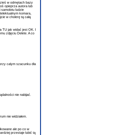
gdzieś w odmętach bazy
toś opieprza autora lub
i samolotu ludzie
intelektualnym komara,
cie w cholerę tą całą
a TU jak widać jest OK. I
mu zdjęciu Delete. A co
 przy calym szacunku dla
ądalności nie nabijać.
rum nie widziałem.
likowane ale po co w
rdziej przestaje lubić tą