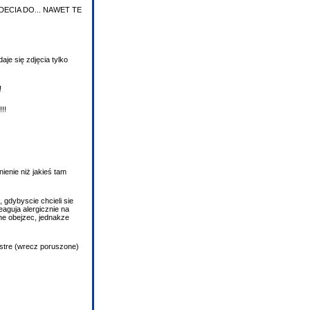
DECIA DO... NAWET TE
aje się zdjęcia tylko
!
!!
enie niż jakieś tam
gdybyscie chcieli sie
eaguja alergicznie na
bne obejzec, jednakze
ostre (wrecz poruszone)