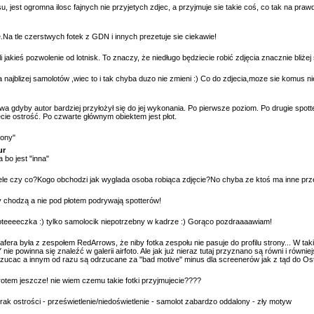
u, jest ogromna ilosc fajnych nie przyjetych zdjec, a przyjmuje sie takie coś, co tak na pra
le.Na tle czerstwych fotek z GDN i innych prezetuje sie ciekawie!
 jakieś pozwolenie od lotnisk. To znaczy, że niedługo będziecie robić zdjęcia znacznie bliże
 najblizej samolotów ,wiec to i tak chyba duzo nie zmieni :) Co do zdjecia,moze sie komus n
a gdyby autor bardziej przyłożył się do jej wykonania. Po pierwsze poziom. Po drugie spott
cie ostrość. Po czwarte głównym obiektem jest płot.
lony"
ur
 bo jest "inna"
ele czy co?Kogo obchodzi jak wyglada osoba robiąca zdjęcie?No chyba ze ktoś ma inne prz
y chodzą a nie pod płotem podrywają spotterów!
 foteeeeczka :) tylko samolocik niepotrzebny w kadrze :) Gorąco pozdraaaawiam!
fera była z zespołem RedArrows, że niby fotka zespołu nie pasuje do profilu strony... W taki
e powinna się znaleźć w galerii airfoto. Ale jak już nieraz tutaj przyznano są równi i równiejsi
ucac a innym od razu są odrzucane za "bad motive" minus dla screenerów jak z tąd do Ostr
otem jeszcze! nie wiem czemu takie fotki przyjmujecie????
rak ostrości - prześwietlenie/niedoświetlenie - samolot zabardzo oddalony - zły motyw