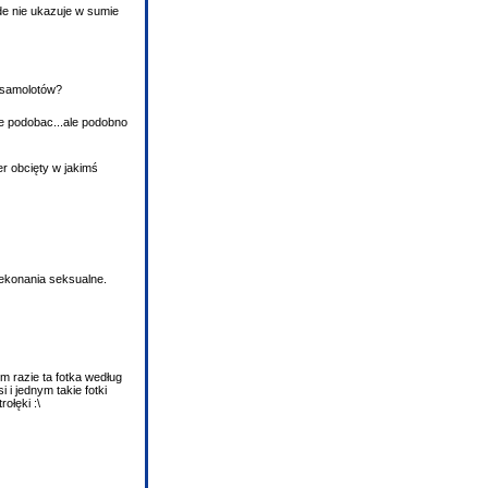
wde nie ukazuje w sumie
j samolotów?
ie podobac...ale podobno
er obcięty w jakimś
ekonania seksualne.
m razie ta fotka według
 i jednym takie fotki
ołęki :\