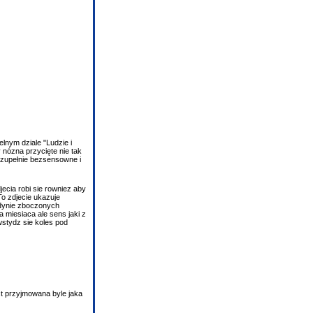
lnym dziale "Ludzie i
y nózna przycięte nie tak
 zupełnie bezsensowne i
ecia robi sie rowniez aby
To zdjecie ukazuje
jedynie zboczonych
 miesiaca ale sens jaki z
wstydz sie koles pod
st przyjmowana byle jaka