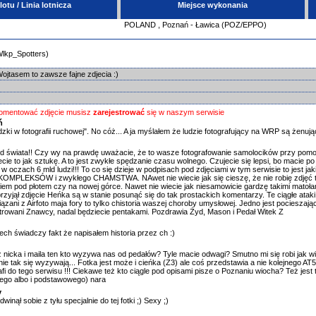
tu / Linia lotnicza
Miejsce wykonania
POLAND
,
Poznań - Ławica (POZ/EPPO)
Wlkp_Spotters)
Wojtasem to zawsze fajne zdjecia :)
omentować zdjęcie musisz
zarejestrować
się w naszym serwisie
ń
ki w fotografii ruchowej". No cóż... A ja myślałem że ludzie fotografujący na WRP są żenując
d świata!! Czy wy na prawdę uważacie, że to wasze fotografowanie samolocików przy pomo
ie to jak sztukę. A to jest zwykłe spędzanie czasu wolnego. Czujecie się lepsi, bo macie po 
 w oczach 6 mld ludzi!!! To co się dzieje w podpisach pod zdjęciami w tym serwisie to jest jaki
MPLEKSÓW i zwykłego CHAMSTWA. NAwet nie wiecie jak się cieszę, że nie robię zdjęć ty
em pod płotem czy na nowej górce. Nawet nie wiecie jak niesamowicie gardzę takimi matołami
a przyjął zdjęcie Heńka są w stanie posunąć się do tak prostackich komentarzy. Te ciągłe ataki
iązani z Airfoto maja fory to tylko chistoria waszej choroby umysłowej. Jedno jest pocieszając
trowani Znawcy, nadal będziecie pentakami. Pozdrawia Żyd, Mason i Pedał Witek Z
ech świadczy fakt że napisałem historia przez ch :)
 nicka i maila ten kto wyzywa nas od pedałów? Tyle macie odwagi? Smutno mi się robi jak w
ie tak się wyzywają... Fotka jest może i cieńka (Z3) ale coś przedstawia a nie kolejnego AT
afi do tego serwisu !!! Ciekawe też kto ciągle pod opisami pisze o Poznaniu wiocha? Też jest 
ego albo i podstawowego) nara
y
nął sobie z tyłu specjalnie do tej fotki ;) Sexy ;)