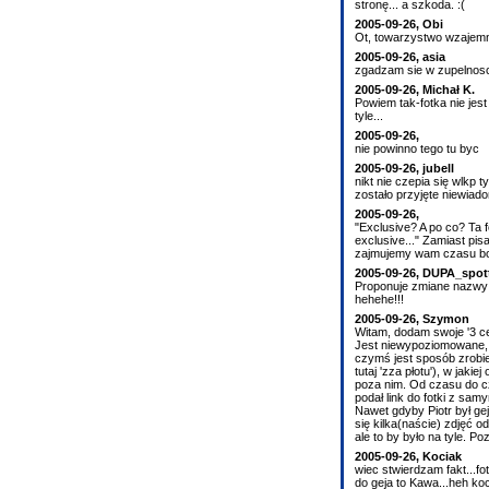
stronę... a szkoda. :(
2005-09-26, Obi
Ot, towarzystwo wzajemneg
2005-09-26, asia
zgadzam sie w zupelnosci 
2005-09-26, Michał K.
Powiem tak-fotka nie jes
tyle...
2005-09-26,
nie powinno tego tu byc
2005-09-26, jubell
nikt nie czepia się wlkp 
zostało przyjęte niewiad
2005-09-26,
"Exclusive? A po co? Ta 
exclusive..." Zamiast pi
zajmujemy wam czasu bo l
2005-09-26, DUPA_spot
Proponuje zmiane nazwy t
hehehe!!!
2005-09-26, Szymon
Witam, dodam swoje '3 cen
Jest niewypoziomowane, ni
czymś jest sposób zrobie
tutaj 'zza płotu'), w jak
poza nim. Od czasu do cz
podał link do fotki z sa
Nawet gdyby Piotr był gej
się kilka(naście) zdjęć o
ale to by było na tyle. 
2005-09-26, Kociak
wiec stwierdzam fakt...fot
do geja to Kawa...heh koc