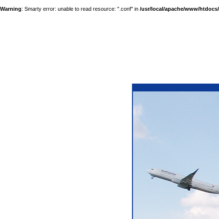
Warning
: Smarty error: unable to read resource: ".conf" in
/usr/local/apache/www/htdocs/a