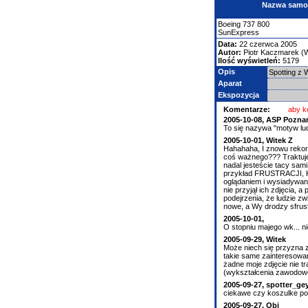
Nazwa samolo
Boeing
737
800
SunExpress
Data:
22 czerwca 2005
Autor:
Piotr Kaczmarek (
Ilość wyświetleń:
5179
Opis
Spotting z 
Aparat
Ekspozycja
Komentarze:
aby k
2005-10-08, ASP Pozna
To się nazywa "motyw ludz
2005-10-01, Witek Z
Hahahaha, I znowu rekor
coś ważnego??? Traktujec
nadal jesteście tacy sami
przykład FRUSTRACJI, KO
oglądaniem i wysiadywani
nie przyjął ich zdjęcia, 
podejrzenia, że ludzie zw
nowe, a Wy drodzy sfrus
2005-10-01,
O stopniu majego wk... ni
2005-09-29, Witek
Może niech się przyzna z
takie same zainteresowan
żadne moje zdjęcie nie tr
(wykształcenia zawodow
2005-09-27, spotter_ge
ciekawe czy koszulke podwi
2005-09-27, Obi