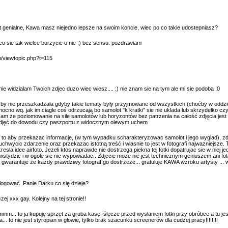
st genialne, Kawa masz niejedno lepsze na swoim koncie, wiec po co takie udostepniasz?
 co sie tak wielce burzycie o nie :) bez sensu. pozdrawiam
um/viewtopic.php?t=115
olnie widzialam Twoich zdjec duzo wiec wiesz.... :) nie znam sie na tym ale mi sie podoba ;0
by nie przeszkadzała gdyby takie tematy były przyjmowane od wszystkich (choćby w oddzie
mocno wq. jak im ciagle coś odrzucają bo samolot "k kratki" sie nie uklada lub skrzydełko cz
żam że poziomowanie na siłe samolotów lub horyzontów bez patrzenia na całość zdjęcia jest
 zdjęć do dowodu czy paszportu z widocznym olewym uchem
 po to aby przekazac informacje, (w tym wypadku scharakteryzowac samolot i jego wyglad), zdj
hwycic zdarzenie oraz przekazac istotną treść i wlasnie to jest w fotografi najwazniejsze. 
esla idee airfoto. Jezeli ktos naprawde nie dostrzega piekna tej fotki dopatrujac sie w niej 
wstydzic i w ogole sie nie wypowiadac.. Zdjecie moze nie jest technicznym geniuszem ani fota
 i gwarantuje że każdy prawdziwy fotograf go dostrzeze... gratuluje KAWA wzroku artysty ... 
logować. Panie Darku co się dzieje?
zej xxx gay. Kolejny na tej stronie!!
mmm... to ja kupuję sprzęt za gruba kasę, ślęcze przed wysłaniem fotki przy obróbce a tu je
... to nie jest styropian w głowie, tylko brak szacunku screenerów dla cudzej pracy!!!!!!!!