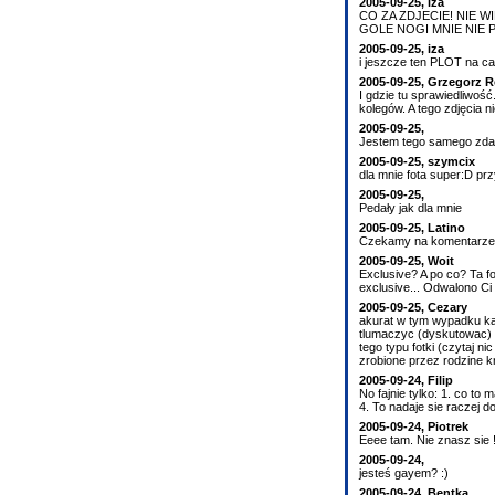
2005-09-25, iza
CO ZA ZDJECIE! NIE W
GOLE NOGI MNIE NIE POCIAGAJA.
2005-09-25, iza
i jeszcze ten PLOT na ca
2005-09-25, Grzegorz R
I gdzie tu sprawiedliwość
kolegów. A tego zdjęcia 
2005-09-25,
Jestem tego samego zdani
2005-09-25, szymcix
dla mnie fota super:D przy
2005-09-25,
Pedały jak dla mnie
2005-09-25, Latino
Czekamy na komentarze Sk
2005-09-25, Woit
Exclusive? A po co? Ta f
exclusive... Odwalono C
2005-09-25, Cezary
akurat w tym wypadku ka
tlumaczyc (dyskutowac) z 
tego typu fotki (czytaj n
zrobione przez rodzine k
2005-09-24, Filip
No fajnie tylko: 1. co t
4. To nadaje sie raczej do 
2005-09-24, Piotrek
Eeee tam. Nie znasz sie !
2005-09-24,
jesteś gayem? :)
2005-09-24, Bentka