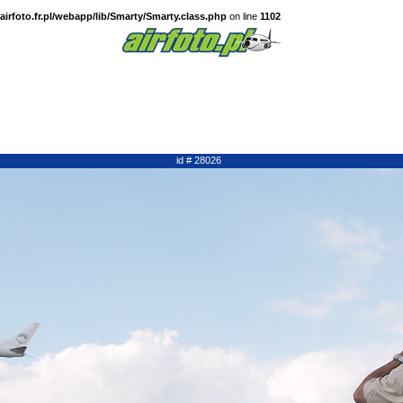
irfoto.fr.pl/webapp/lib/Smarty/Smarty.class.php
on line
1102
id # 28026