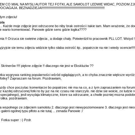
IEM CO MIAL NA MYSLI AUTOR TEJ FOTKI, ALE SAMOLOT LEDWIE WIDAC, POZIOM ZJ
 BEZNADZIEJA!!!!!!!!!!!!!!!!!!!!!!!!!!!!!!!!!!!!!!!!!!!!!!!!!!!!!!!!!!!!!!!!!!!!!!
lym zdjeciu!
ola
... Każde moje zdjęcie jest odrzucone bo niby brak ostrości i takie tam. Mam wrażenie, że dod
nie warto komentować. Panowie gdzie sens gdzie logika????
a !! Orzuca sie swietne zdjecia , a dodaje chaly. Potwierdzil to pracownik PLL LOT. Wstyd !
jzyjcie sie temu zdjeciu widzicie tylko słaba ostrość itp.. popatrzcie na nie i wtedy ocencie!!!!!
rinerów !!!! piękne zdjęcie !! dlaczego nie jest w Ekskluziw ??
otka wygrywa ranking popularności wśród oglądających, a to chyba znacznie większe wyróżni
i fotkę? Zapraszam na forum. Pozdrawiam,
zdy chce poczytac komentarze bo popatrzec nie ma na co, a z tym zapraszaniem na forum, 
kazdej odrzuconej fotki to by juz na nic czasu nie starczylo. nie dziw sie woicie, ze ludzie r
ic specjalnego), jesli wysylaja klimatyczne, ktore sa odrzucane, a chwile pozniej mozna podo
rolika. pozdrawiam.
o ma wspolnego ze zdjeciem samolotu 2. dlaczego jest niewypoziomowane 3. dlaczego jest nie
galerii ogolnej typu plfoto a nie tutaj ... zenada Panowie :/
 Fotka super :-) Pzdr.