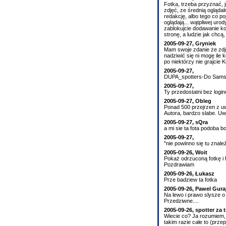
Fotka, trzeba przyznać, 
zdjęć, ze średnią oglądal
redakcję, albo tego co poj
oglądają... wątpliwej uro
zablokujcie dodawanie ko
stronę, a ludzie jak chcą,
2005-09-27, Gryniek
Mam swoje zdanie że zdję
nadziwić się ni mogę ile
po niektórzy nie grajcie
2005-09-27,
DUPA_spotters-Do Samso
2005-09-27,
Ty przedostatni bez logi
2005-09-27, Obleg
Ponad 500 przejrzen z uw
Autora, bardzo slabe. Uw
2005-09-27, sQra
a mi sie ta fota podoba bo
2005-09-27,
"nie powinno się tu znaleźć
2005-09-26, Woit
Pokaż odrzuconą fotkę i f
Pozdrawiam
2005-09-26, Łukasz
Prze badziew ta fotka
2005-09-26, Pawel Gura
Na lewo i prawo slysze o
Przedziwne....
2005-09-26, spotter za t
Wiecie co? Ja rozumiem, 
takim razie całe to (prze