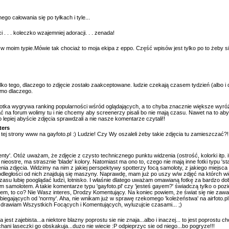
o całowania się po tyłkach i tyle...
. . . koleczko wzajemniej adoracji. . . zenada!
t w moim typie.Mówie tak chociaż to moja ekipa z eppo. Część wpisów jest tylko po to żeby 
tylko tego, dlaczego to zdjęcie zostało zaakceptowane. ludzie czekają czasem tydzień (albo i d
omo dlaczego.
fotka wygrywa ranking popularności wśród oglądających, a to chyba znacznie większe wyróżn
sać na forum wolimy tu i nie chcemy aby screenerzy pisali bo nie mają czasu. Nawet na to ab
epiej abyście zdjęcia sprawdzali a nie nasze komentarze czytali!!
ters
ej strony www na gayfoto.pl :) Ludzie! Czy Wy oszaleli żeby takie zdjęcia tu zamieszczać
ty'. Otóż uważam, że zdjęcie z czysto technicznego punktu widzenia (ostrość, kolorki itp. itd
eostre, ma strasznie 'blade' kolory. Natomiast ma ono to, czego nie mają inne fotki typu 'sta
nia zdjęcia. Widzimy na nim z jakiej perspektywy spotterzy focą samoloty, z jakiego miejsca
iej odległości od nich znajdują się maszyny. Naprawdę, mam już po uszy w/w zdjęć na którch wi
asu lubię pooglądać ludzi, lotnisko. I właśnie dlatego uważam omawianą fotkę za bardzo do
mym samolotem. A takie komentarze typu 'gayfoto.pl' czy 'jesteś gayem?' świadczą tylko o po
em, to co? Nie Wasz interes, Drodzy Komentujący. Na koniec powiem, że świat się nie zawali j
dbiegających od 'normy'. Aha, nie wnikam już w sprawę rzekomego 'koleżeństwa' na airfoto.pl.
Pozdrawiam Wszystkich Focących i Komentujących, wyluzujcie czasami... ;)
a jest zajebista...a niektore blazny poprostu sie nie znaja...albo i inaczej... to jest poprost
hani laseczki go obskakuja...duzo nie wiecie :P odpieprzyc sie od niego...bo pogryze!!!