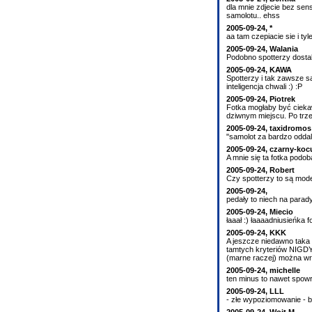
dla mnie zdjecie bez sens
samolotu.. ehss
2005-09-24, *
aa tam czepiacie sie i ty
2005-09-24, Walania
Podobno spotterzy dostali
2005-09-24, KAWA
Spotterzy i tak zawsze sa
inteligencja chwali :) :P
2005-09-24, Piotrek
Fotka mogłaby być ciekaw
dziwnym miejscu. Po trze
2005-09-24, taxidromos
"samolot za bardzo odda
2005-09-24, czarny-koc
A mnie się ta fotka podoba
2005-09-24, Robert
Czy spotterzy to są mod
2005-09-24,
pedały to niech na parad
2005-09-24, Miecio
łaaał :) łaaaadniusieńka
2005-09-24, KKK
A jeszcze niedawno taka a
tamtych kryteriów NIGDY ni
(marne raczej) można wrz
2005-09-24, michelle
ten minus to nawet spowr
2005-09-24, LLL
- złe wypoziomowanie - b