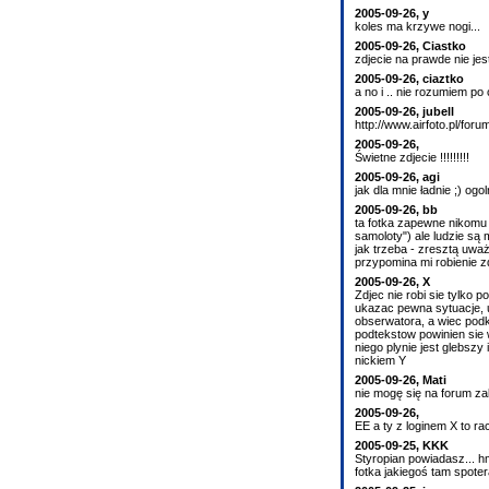
2005-09-26, y
koles ma krzywe nogi...
2005-09-26, Ciastko
zdjecie na prawde nie je
2005-09-26, ciaztko
a no i .. nie rozumiem po
2005-09-26, jubell
http://www.airfoto.pl/for
2005-09-26,
Świetne zdjecie !!!!!!!!!
2005-09-26, agi
jak dla mnie ładnie ;) og
2005-09-26, bb
ta fotka zapewne nikomu 
samoloty") ale ludzie są 
jak trzeba - zresztą uwa
przypomina mi robienie
2005-09-26, X
Zdjec nie robi sie tylko
ukazac pewna sytuacje, uc
obserwatora, a wiec podkr
podtekstow powinien sie 
niego plynie jest glebszy
nickiem Y
2005-09-26, Mati
nie mogę się na forum za
2005-09-26,
EE a ty z loginem X to rac
2005-09-25, KKK
Styropian powiadasz... h
fotka jakiegoś tam spotera