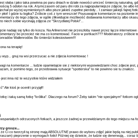
jest słaba i jako taka powinna po paru dniach w dziale nowości umrzeć śmiercią naturalną, 
nością 5 odsłon na rok. A tymczasem od paru dni robi za najpopularniejsze zdjęcie, bo albo k
echał po wyżej wymienionych albo pisze jakieś zupełne pierdoły... I zamiast jakiejś fajnej fotk
dy płot! I gdzie tu logika? Zróbcie coś z tym wreszcie! Pousuwajcie komentarze na poziomie 
mentarzy do tego zdjęcia, w ogóle zlikwidujcie możliwość dodawania komentarzy albo skasuj
 to niech sobie wycinają zdjęcia ze "Skrzydlatej Polski"...
cie nadaję się tylko do kosza. Na Arlinersnet nie przeszłoby nawet przez łącze internetowe 
 komentarzy bo przecież nie ma co komentować. Facio w portkach??? Moderatorzy zróbcie te
 Konradów Wallenrodów. Bo śmierdzi kolesiostwem!!!
na na terapię!
nu wyp... gnuj na wsi przerzucac a nie zdjecia komentowac !
agi na komentarze ... ludzie opamietajcie sie z niektorymi wypowiedziami choc zdjecie jest,
azam, iz pomimo tego, ze przedstawia sytuacje "spotterska" to nie powinno sie tu znalezc.
 jest inna niż te wszystkie które widziałem
" Ale ktoś je ocenił i przyjął!!
otkę i taką samą fotkę "królika". Dlaczego na forum? Żeby takim "nie specjalnym" fotkom ogl
j
 wspaniałych odrzuconych fotkach, a jeszcze żadnej w przewidzianym do tego miejscu na fo
rzy grosze...
że Ci co tworzyli tą stronę mają ABSOLUTNE prawo do wyboru zdjęć jakie będą na niej pub
praszam) pieprzenie o wymogach fotki! Później się dziwicie, że ludzie się denerwują... coraz ba