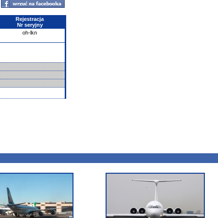
Rejestracja
Nr seryjny
oh-lkn