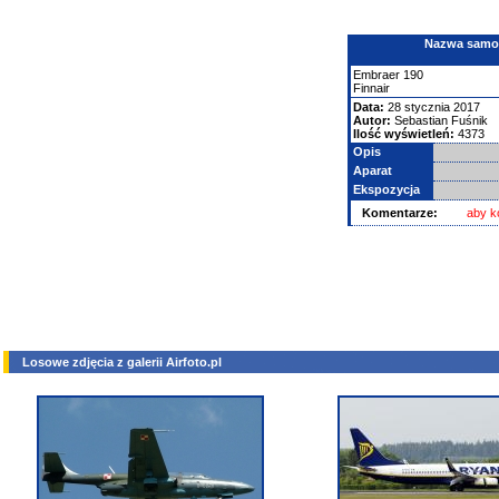
Nazwa samolo
Embraer
190
Finnair
Data:
28 stycznia 2017
Autor:
Sebastian Fuśnik
Ilość wyświetleń:
4373
Opis
Aparat
Ekspozycja
Komentarze:
aby k
Losowe zdjęcia z galerii Airfoto.pl