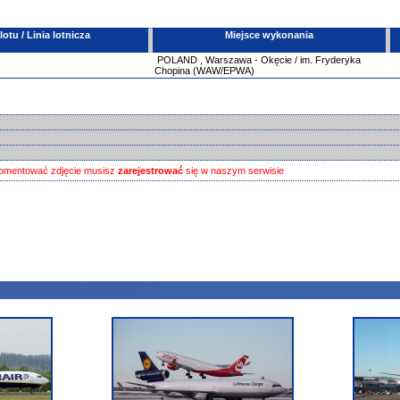
tu / Linia lotnicza
Miejsce wykonania
POLAND
,
Warszawa - Okęcie / im. Fryderyka
Chopina (WAW/EPWA)
omentować zdjęcie musisz
zarejestrować
się w naszym serwisie