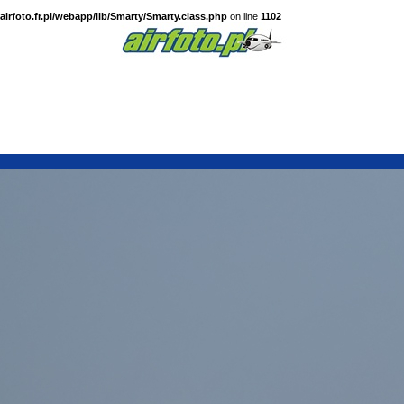
irfoto.fr.pl/webapp/lib/Smarty/Smarty.class.php
on line
1102