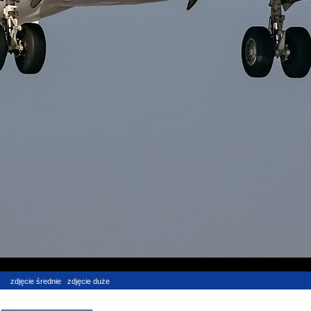
zdjęcie średnie
zdjęcie duże