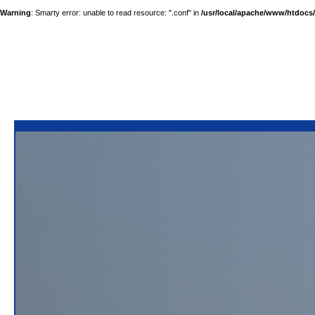
Warning
: Smarty error: unable to read resource: ".conf" in
/usr/local/apache/www/htdocs/a