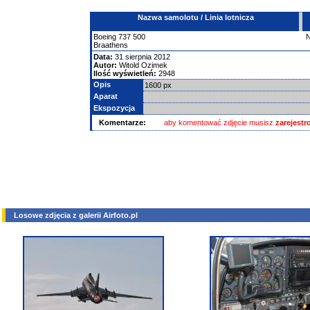
Nazwa samolotu / Linia lotnicza
Boeing
737
500
Braathens
Data:
31 sierpnia 2012
Autor:
Witold Ozimek
Ilość wyświetleń:
2948
Opis
1600 px
Aparat
Ekspozycja
Komentarze:
aby komentować zdjęcie musisz
zarejest
Losowe zdjęcia z galerii Airfoto.pl