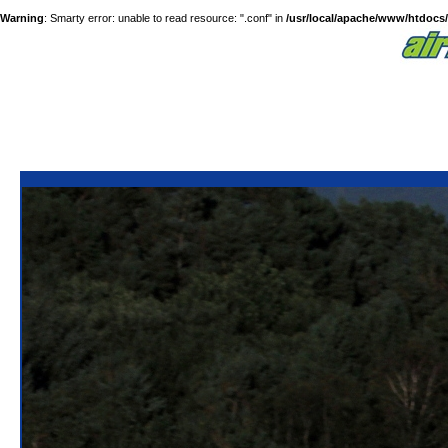
Warning
: Smarty error: unable to read resource: ".conf" in
/usr/local/apache/www/htdocs/a